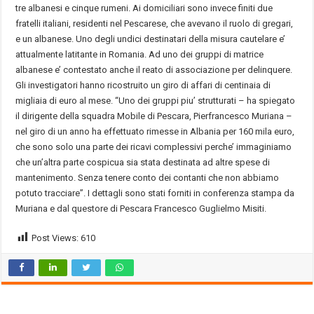
tre albanesi e cinque rumeni. Ai domiciliari sono invece finiti due
fratelli italiani, residenti nel Pescarese, che avevano il ruolo di gregari,
e un albanese. Uno degli undici destinatari della misura cautelare e’
attualmente latitante in Romania. Ad uno dei gruppi di matrice
albanese e’ contestato anche il reato di associazione per delinquere.
Gli investigatori hanno ricostruito un giro di affari di centinaia di
migliaia di euro al mese. “Uno dei gruppi piu’ strutturati – ha spiegato
il dirigente della squadra Mobile di Pescara, Pierfrancesco Muriana –
nel giro di un anno ha effettuato rimesse in Albania per 160 mila euro,
che sono solo una parte dei ricavi complessivi perche’ immaginiamo
che un’altra parte cospicua sia stata destinata ad altre spese di
mantenimento. Senza tenere conto dei contanti che non abbiamo
potuto tracciare”. I dettagli sono stati forniti in conferenza stampa da
Muriana e dal questore di Pescara Francesco Guglielmo Misiti.
Post Views:
610