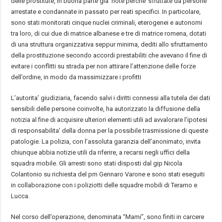
delle prostitute, in buona parte gia’ note perche’ sfruttate da persone
arrestate e condannate in passato per reati specifici. In particolare,
sono stati monitorati cinque nuclei criminali, eterogenei e autonomi
tra loro, di cui due di matrice albanese e tre di matrice romena, dotati
di una struttura organizzativa seppur minima, dediti allo sfruttamento
della prostituzione secondo accordi prestabiliti che avevano il fine di
evitare i conflitti su strada per non attirare l’attenzione delle forze
dell’ordine, in modo da massimizzare i profitti
L’autorita’ giudiziaria, facendo salvi i diritti connessi alla tutela dei dati
sensibili delle persone coinvolte, ha autorizzato la diffusione della
notizia al fine di acquisire ulteriori elementi utili ad avvalorare l’ipotesi
di responsabilita’ della donna per la possibile trasmissione di queste
patologie. La polizia, con l’assoluta garanzia dell’anonimato, invita
chiunque abbia notizie utili da riferire, a recarsi negli uffici della
squadra mobile. Gli arresti sono stati disposti dal gip Nicola
Colantonio su richiesta del pm Gennaro Varone e sono stati eseguiti
in collaborazione con i poliziotti delle squadre mobili di Teramo e
Lucca.
Nel corso dell’operazione, denominata “Mami”, sono finiti in carcere