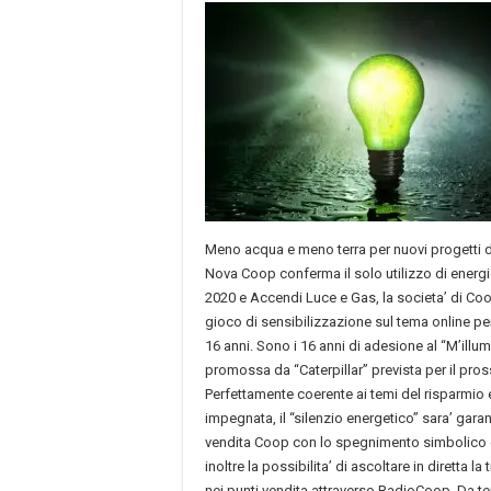
Meno acqua e meno terra per nuovi progetti di
Nova Coop conferma il solo utilizzo di energie
2020 e Accendi Luce e Gas, la societa’ di Coo
gioco di sensibilizzazione sul tema online per
16 anni. Sono i 16 anni di adesione al “
M’illu
promossa da “Caterpillar” prevista per il pro
Perfettamente coerente ai temi del risparmio 
impegnata, il “silenzio energetico” sara’ garan
vendita Coop con lo spegnimento simbolico d
inoltre la possibilita’ di ascoltare in diretta la
nei punti vendita attraverso RadioCoop. Da 