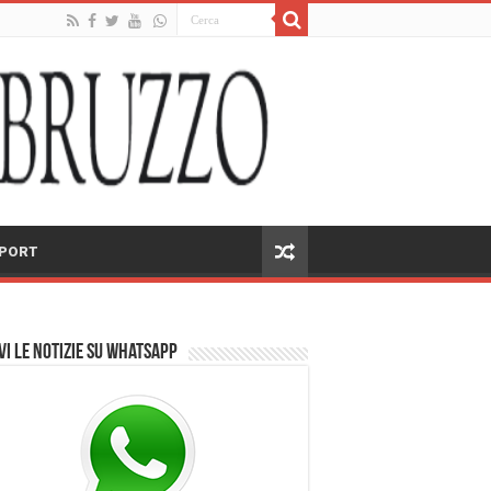
PORT
vi le notizie su Whatsapp