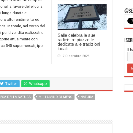
nali a favore delle luci a
@Seg
di lunga durata e
loro alto rendimento ed
ca. In totale, nel corso del
 punti vendita realizzati e
Salle celebra le sue
 coprire attualmente con
radici: tre piazzette
Iscr
dedicate alle tradizioni
irca 545 supermercati, iper
locali
Il 
7 Dicembre 2025
Twitter
Whatsapp
FESA DELLA NATURA
M'ILLUMINO DI MENO
NATURA