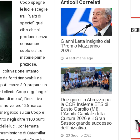
Articoli Correlati
Coop spegne
le luci e sceglie
tra i “Salti di
specie!” quel
cibo che si
Iscr
produce senza
Gianni Letta insignito del
consumare
“Premio Mazzarino
2026”
suolo e altre
materie prime
4 settimane ago
preziose.
 coltivazione. Intanto
 da fonti rinnovabili nel
p Alleanza 3.0, prepara un
 i clienti. Coop raggiunge i
mino
di meno”, l’iniziativa
Due giorni in Abruzzo per
la CCR Insieme ETS di
ssimo venerdi’ 26 marzo.
Busto Garolfo (MI).
energetico su cui Coop e’
L’Aquila Capitale della
Cultura 2026 e il Gran
tito negli oltre 1100 punti
Sasso: grande successo
elle luci. Confermata
dell’iniziativa.
 trasmissione di Caterpillar
23 Giugno 2026
tempo, d’altronde Coop ha