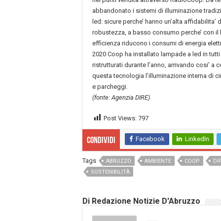
abbandonato i sistemi di illuminazione tradizio
led: sicure perche’ hanno un’alta affidabilita’ 
robustezza, a basso consumo perche’ con il 
efficienza riducono i consumi di energia elettri
2020 Coop ha installato lampade a led in tutti i
ristrutturati durante l’anno, arrivando cosi’ a
questa tecnologia l’illuminazione interna di c
e parcheggi.
(fonte: Agenzia DIRE)
Post Views:
797
Facebook
LinkedIn
Condividi
Tags
ABRUZZO
AMBIENTE
COOP
DI
SOSTENIBILITÀ
Di Redazione Notizie D'Abruzzo