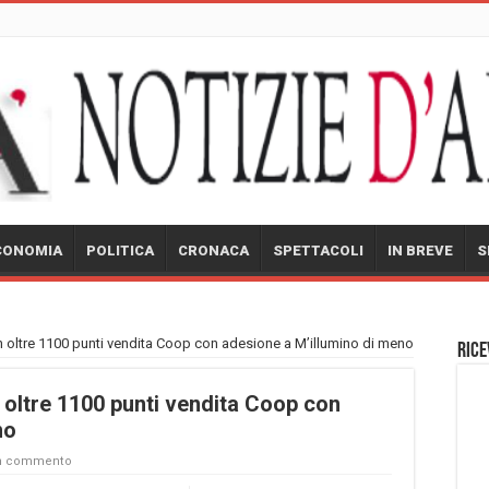
CONOMIA
POLITICA
CRONACA
SPETTACOLI
IN BREVE
S
in oltre 1100 punti vendita Coop con adesione a M’illumino di meno
Rice
n oltre 1100 punti vendita Coop con
no
un commento