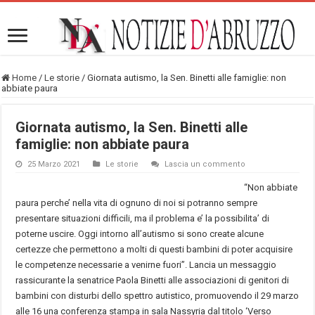
Home
/
Le storie
/
Giornata autismo, la Sen. Binetti alle famiglie: non
abbiate paura
Giornata autismo, la Sen. Binetti alle
famiglie: non abbiate paura
25 Marzo 2021
Le storie
Lascia un commento
“Non abbiate
paura perche’ nella vita di ognuno di noi si potranno sempre
presentare situazioni difficili, ma il problema e’ la possibilita’ di
poterne uscire. Oggi intorno all’autismo si sono create alcune
certezze che permettono a molti di questi bambini di poter acquisire
le competenze necessarie a venirne fuori”. Lancia un messaggio
rassicurante la senatrice Paola Binetti alle associazioni di genitori di
bambini con disturbi dello spettro autistico, promuovendo il 29 marzo
alle 16 una conferenza stampa in sala Nassyria dal titolo ‘Verso