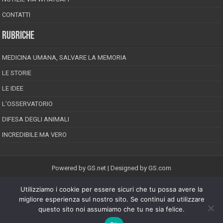
CONTATTI
RUBRICHE
MEDICINA UMANA, SALVARE LA MEMORIA
LE STORIE
LE IDEE
L’OSSERVATORIO
DIFESA DEGLI ANIMALI
INCREDIBILE MA VERO
Powered by
GS.net
| Designed by
GS.com
Utilizziamo i cookie per essere sicuri che tu possa avere la
EPINEION EDITRICE S.R.L.
P.Iva 02008710689
migliore esperienza sul nostro sito. Se continui ad utilizzare
Registrazione Tribunale di Pescara reg. speciale della stampa n.08/2012
questo sito noi assumiamo che tu ne sia felice.
Direttore responsabile: Maurizio Piccinino
Iscrizione al ROC n.22607