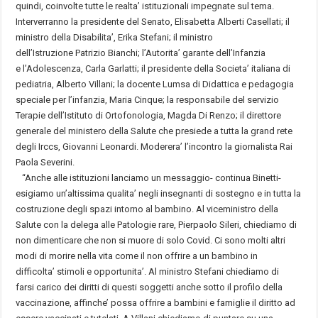
quindi, coinvolte tutte le realta’ istituzionali impegnate sul tema.
Interverranno la presidente del Senato, Elisabetta Alberti Casellati; il
ministro della Disabilita’, Erika Stefani; il ministro
dell’Istruzione Patrizio Bianchi; l’Autorita’ garante dell’Infanzia
e l’Adolescenza, Carla Garlatti; il presidente della Societa’ italiana di
pediatria, Alberto Villani; la docente Lumsa di Didattica e pedagogia
speciale per l’infanzia, Maria Cinque; la responsabile del servizio
Terapie dell’Istituto di Ortofonologia, Magda Di Renzo; il direttore
generale del ministero della Salute che presiede a tutta la grand rete
degli Irccs, Giovanni Leonardi. Moderera’ l’incontro la giornalista Rai
Paola Severini.
“Anche alle istituzioni lanciamo un messaggio- continua Binetti-
esigiamo un’altissima qualita’ negli insegnanti di sostegno e in tutta la
costruzione degli spazi intorno al bambino. Al viceministro della
Salute con la delega alle Patologie rare, Pierpaolo Sileri, chiediamo di
non dimenticare che non si muore di solo Covid. Ci sono molti altri
modi di morire nella vita come il non offrire a un bambino in
difficolta’ stimoli e opportunita’. Al ministro Stefani chiediamo di
farsi carico dei diritti di questi soggetti anche sotto il profilo della
vaccinazione, affinche’ possa offrire a bambini e famiglie il diritto ad