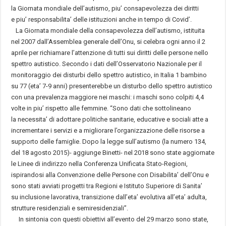
la Giornata mondiale dell’autismo, piu’ consapevolezza dei diritti
e piu’ responsabilita’ delle istituzioni anche in tempo di Covid’.
La Giornata mondiale della consapevolezza dell’autismo, istituita
nel 2007 dall’Assemblea generale dell’Onu, si celebra ogni anno il 2
aprile per richiamare l’attenzione di tutti sui diritti delle persone nello
spettro autistico. Secondo i dati dell’Osservatorio Nazionale per il
monitoraggio dei disturbi dello spettro autistico, in Italia 1 bambino
su 77 (eta’ 7-9 anni) presenterebbe un disturbo dello spettro autistico
con una prevalenza maggiore nei maschi: i maschi sono colpiti 4,4
volte in piu’ rispetto alle femmine. “Sono dati che sottolineano
la necessita’ di adottare politiche sanitarie, educative e sociali atte a
incrementare i servizi e a migliorare l’organizzazione delle risorse a
supporto delle famiglie. Dopo la legge sull’autismo (la numero 134,
del 18 agosto 2015)- aggiunge Binetti- nel 2018 sono state aggiornate
le Linee di indirizzo nella Conferenza Unificata Stato-Regioni,
ispirandosi alla Convenzione delle Persone con Disabilita’ dell’Onu e
sono stati avviati progetti tra Regioni e Istituto Superiore di Sanita’
su inclusione lavorativa, transizione dall’eta’ evolutiva all’eta’ adulta,
strutture residenziali e semiresidenziali”.
In sintonia con questi obiettivi all’evento del 29 marzo sono state,