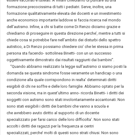
essere vaccinati e tutelati. A Villani chiediamo di puntare su una
formazione precocissima di tutti i pediatri. Serve, inoltre, una
formazione qualitativamente elevata dei docenti e un investimento
anche economico importante laddove si faccia ricerca nel mondo
dell’autismo. Infine, a chi si batte come Di Renzo diciamo grazie e
chiediamo di proseguire in questa direzione perche’, mentre a tutti si
chiede cosa si potrebbe fare nell’ambito dei disturbi dello spettro
autistico, a Di Renzo possiamo chiedere cio’ che lei stessa in prima
persona sta facendo- sottolinea Binetti- con un un successo
oggettivamente dimostrato dai risultati raggiunti dai bambini”.
“Quando abbiamo realizzato la legge sull’autismo ci siamo posti la
domanda se questa sindrome fosse veramente un handicap o una
condizione alla quale corrispondono in realta’ determinati diritti
esigibili di chi ne soffre e delle loro famiglie. Abbiamo optato per la
seconda visione, ma in quest’ultimo anno- ricorda Binetti- i diritti dei
soggetti con autismo sono stati involontariamente accantonati. Non
sono stati esigibili i diritti dei bambini che vanno a scuola e
che avrebbero avuto diritto al supporto di un docente
specializzato per farsi carico delle loro difficolta’. Non sono stati
accolti i diritti dei ragazzi per la frequenza ai centri
specializzati, perche’ molti di questi sono strati chiusi. Non sono