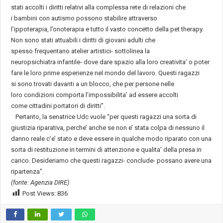
stati accolti i diritti relativi alla complessa rete di relazioni che
i bambini con autismo possono stabilire attraverso
l’ippoterapia, l’onoterapia e tutto il vasto concetto della pet therapy.
Non sono stati attuabili i diritti di giovani adulti che
spesso frequentano atelier artistici- sottolinea la
neuropsichiatra infantile- dove dare spazio alla loro creativita’ o poter
fare le loro prime esperienze nel mondo del lavoro. Questi ragazzi
si sono trovati davanti a un blocco, che per persone nelle
loro condizioni comporta l’impossibilita’ ad essere accolti
come cittadini portatori di diritti”.
Pertanto, la senatrice Udc vuole “per questi ragazzi una sorta di
giustizia riparativa, perche’ anche se non e’ stata colpa di nessuno il
danno reale c’e’ stato e deve essere in qualche modo riparato con una
sorta di restituzione in termini di attenzione e qualita’ della presa in
carico. Desideriamo che questi ragazzi- conclude- possano avere una
ripartenza”.
(fonte: Agenzia DIRE)
Post Views:
836