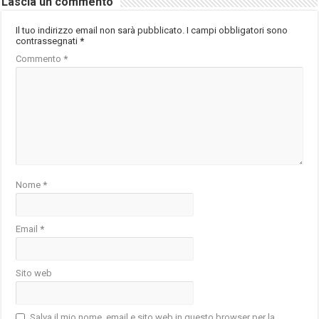
Lascia un commento
Il tuo indirizzo email non sarà pubblicato.
I campi obbligatori sono
contrassegnati
*
Commento
*
Nome
*
Email
*
Sito web
Salva il mio nome, email e sito web in questo browser per la