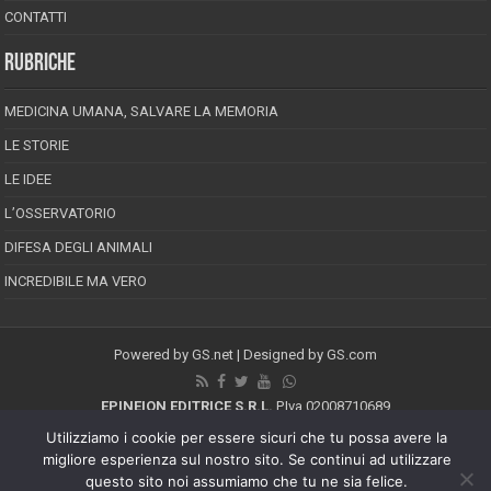
CONTATTI
RUBRICHE
MEDICINA UMANA, SALVARE LA MEMORIA
LE STORIE
LE IDEE
L’OSSERVATORIO
DIFESA DEGLI ANIMALI
INCREDIBILE MA VERO
Powered by
GS.net
| Designed by
GS.com
EPINEION EDITRICE S.R.L.
P.Iva 02008710689
Registrazione Tribunale di Pescara reg. speciale della stampa n.08/2012
Utilizziamo i cookie per essere sicuri che tu possa avere la
Direttore responsabile: Maurizio Piccinino
migliore esperienza sul nostro sito. Se continui ad utilizzare
Iscrizione al ROC n.22607
questo sito noi assumiamo che tu ne sia felice.
Riproduzione riservata © Copyright 2026, All Rights Reserved