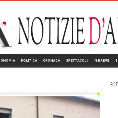
CONOMIA
POLITICA
CRONACA
SPETTACOLI
IN BREVE
S
Rice