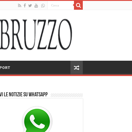
PORT
vi le notizie su Whatsapp