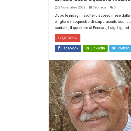
2 Novembre 2022
Cronaca
0
Dopo le indagini svolte lo scorso mese dalla 
e figlio e il sequestro di stupefacenti, buona p
contanti, il questore di Pescara, Luigi Liguori
Leggi Tutto »
Facebook
LinkedIn
Twitter