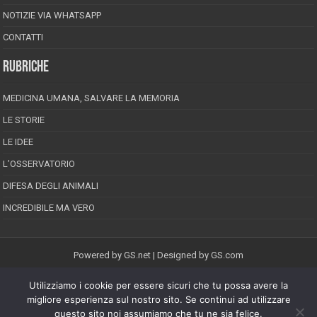
NOTIZIE VIA WHATSAPP
CONTATTI
RUBRICHE
MEDICINA UMANA, SALVARE LA MEMORIA
LE STORIE
LE IDEE
L’OSSERVATORIO
DIFESA DEGLI ANIMALI
INCREDIBILE MA VERO
Powered by
GS.net
| Designed by
GS.com
Utilizziamo i cookie per essere sicuri che tu possa avere la
EPINEION EDITRICE S.R.L.
P.Iva 02008710689
migliore esperienza sul nostro sito. Se continui ad utilizzare
Registrazione Tribunale di Pescara reg. speciale della stampa n.08/2012
questo sito noi assumiamo che tu ne sia felice.
Direttore responsabile: Maurizio Piccinino