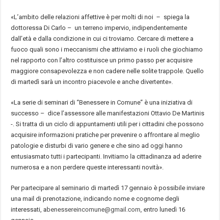
«L’ambito delle relazioni affettive è per molti di noi – spiega la
dottoressa Di Carlo – un terreno impervio, indipendentemente
dall’età e dalla condizione in cui ci troviamo. Cercare di mettere a
fuoco quali sono i meccanismi che attiviamo e i ruoli che giochiamo
nel rapporto con l’altro costituisce un primo passo per acquisire
maggiore consapevolezza e non cadere nelle solite trappole. Quello
di martedì sarà un incontro piacevole e anche divertente».
«La serie di seminari di “Benessere in Comune” è una iniziativa di
successo – dice l’assessore alle manifestazioni Ottavio De Martinis
-. Si tratta di un ciclo di appuntamenti utili per i cittadini che possono
acquisire informazioni pratiche per prevenire o affrontare al meglio
patologie e disturbi di vario genere e che sino ad oggi hanno
entusiasmato tutti i partecipanti. Invitiamo la cittadinanza ad aderire
numerosa e a non perdere queste interessanti novità».
Per partecipare al seminario di martedì 17 gennaio è possibile inviare
una mail di prenotazione, indicando nome e cognome degli
interessati, a
benessereincomune@gmail.com
, entro lunedì 16