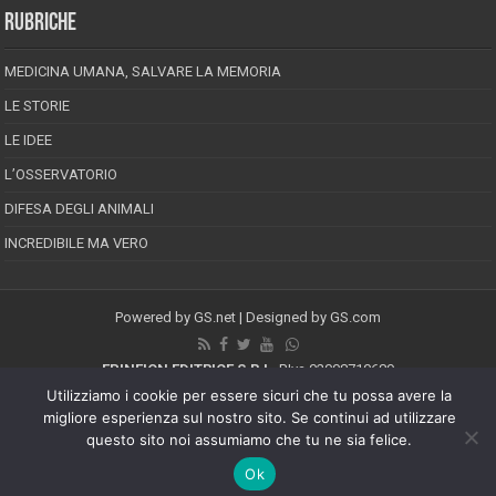
RUBRICHE
MEDICINA UMANA, SALVARE LA MEMORIA
LE STORIE
LE IDEE
L’OSSERVATORIO
DIFESA DEGLI ANIMALI
INCREDIBILE MA VERO
Powered by
GS.net
| Designed by
GS.com
EPINEION EDITRICE S.R.L.
P.Iva 02008710689
Registrazione Tribunale di Pescara reg. speciale della stampa n.08/2012
Utilizziamo i cookie per essere sicuri che tu possa avere la
Direttore responsabile: Maurizio Piccinino
migliore esperienza sul nostro sito. Se continui ad utilizzare
Iscrizione al ROC n.22607
questo sito noi assumiamo che tu ne sia felice.
Riproduzione riservata © Copyright 2026, All Rights Reserved
Ok