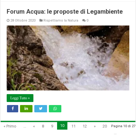
Forum Acqua: le proposte di Legambiente
28 Ottobre 2020
Rispettiamo la Natura
0
Leggi Tutto »
10
« Primo
...
«
8
9
11
12
»
20
Pagina 10 di 27
...