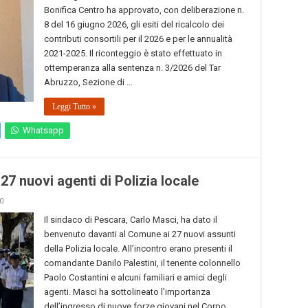
Bonifica Centro ha approvato, con deliberazione n.
8 del 16 giugno 2026, gli esiti del ricalcolo dei
contributi consortili per il 2026 e per le annualità
2021-2025. Il riconteggio è stato effettuato in
ottemperanza alla sentenza n. 3/2026 del Tar
Abruzzo, Sezione di …
Leggi Tutto »
Whatsapp
27 nuovi agenti di Polizia locale
0
Il sindaco di Pescara, Carlo Masci, ha dato il
benvenuto davanti al Comune ai 27 nuovi assunti
della Polizia locale. All’incontro erano presenti il
comandante Danilo Palestini, il tenente colonnello
Paolo Costantini e alcuni familiari e amici degli
agenti. Masci ha sottolineato l’importanza
dell’ingresso di nuove forze giovani nel Corpo, …