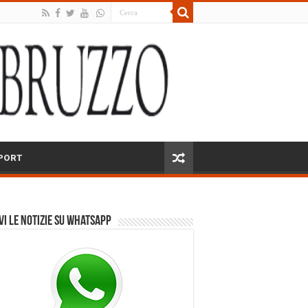
PORT
vi le notizie su Whatsapp