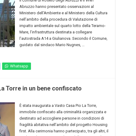
Il Comune di Roseto degli Abruzzi e il Wwf
Abruzzo hanno presentato osservazioni al
Ministero dell’Ambiente e al Ministero della Cultura
nell’ambito della procedura di Valutazione di
impatto ambientale sul quarto lotto della Teramo-
Mare, l’infrastruttura destinata a collegare
l’autostrada A14 a Giulianova. Secondo il Comune,
guidato dal sindaco Mario Nugnes, …
Whatsapp
a Torre in un bene confiscato
È stata inaugurata a Vasto Casa Pio La Torre,
immobile confiscato alla criminalità organizzata e
destinato ad accogliere persone in condizioni di
fragilità abitativa nell’ambito del progetto Housing
first. Alla cerimonia hanno partecipato, tra gli altri, il