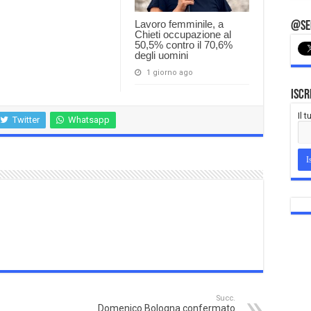
Lavoro femminile, a
@Seg
Chieti occupazione al
50,5% contro il 70,6%
degli uomini
1 giorno ago
Iscr
Il 
Twitter
Whatsapp
Succ.
Domenico Bologna confermato