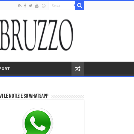
PORT
vi le notizie su Whatsapp