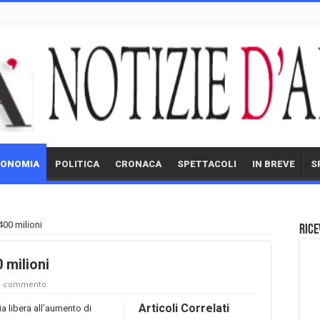
CONOMIA
POLITICA
CRONACA
SPETTACOLI
IN BREVE
S
400 milioni
Rice
 milioni
un commento
Articoli Correlati
ia libera all’aumento di