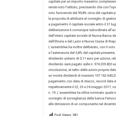
capitale per un importo massimo complessivo 
rende noto l’istituto, precisando che con l’ope
voto favorevole del 99,8% circa del capitale 
la proposta di attribuire al consiglio di gest
a pagamento il capitale sociale entro il 31 lugl
deliberazione è comunque subordinata all’acq
dell’intero capitale sociale di Nuova Banca 
dell’Etruria e del Lazio e Nuova Cassa di Rispa
L’assemblea ha inoltre deliberato, con il voto
e l’astensione del 5,8% del capitale presente, 
dividendo unitario di 0,11 euro per azione, rela
dividendo sarà pagato sulle n. 974.205.820 azi
circolazione, al netto delle azioni proprie det
un monte dividendi di massimi 107.162.640,2
pagamento con data di stacco, record date 
rispettivamente il 22, 23 e 24 maggio 2017, c
n. 19. L’assemblea ha infine nominato quale
consiglio di sorveglianza della banca Ferrucc
alle dimissioni di un componente nel dicemb
Post Views:
581