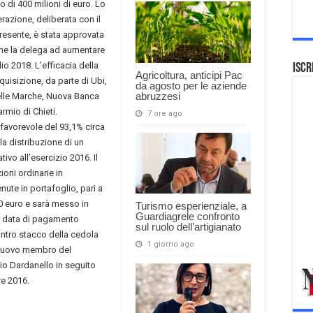
di 400 milioni di euro. Lo
razione, deliberata con il
presente, è stata approvata
ione la delega ad aumentare
io 2018. L’efficacia della
Iscr
Agricoltura, anticipi Pac
uisizione, da parte di Ubi,
da agosto per le aziende
abruzzesi
delle Marche, Nuova Banca
rmio di Chieti.
7 ore ago
 favorevole del 93,1% circa
la distribuzione di un
tivo all’esercizio 2016. Il
oni ordinarie in
enute in portafoglio, pari a
0 euro e sarà messo in
Turismo esperienziale, a
Guardiagrele confronto
e data di pagamento
sul ruolo dell’artigianato
ontro stacco della cedola
1 giorno ago
 nuovo membro del
io Dardanello in seguito
re 2016.