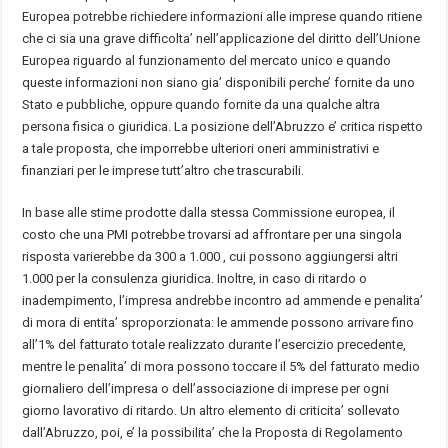
Europea potrebbe richiedere informazioni alle imprese quando ritiene
che ci sia una grave difficolta’ nell’applicazione del diritto dell’Unione
Europea riguardo al funzionamento del mercato unico e quando
queste informazioni non siano gia’ disponibili perche’ fornite da uno
Stato e pubbliche, oppure quando fornite da una qualche altra
persona fisica o giuridica. La posizione dell’Abruzzo e’ critica rispetto
a tale proposta, che imporrebbe ulteriori oneri amministrativi e
finanziari per le imprese tutt’altro che trascurabili.
In base alle stime prodotte dalla stessa Commissione europea, il
costo che una PMI potrebbe trovarsi ad affrontare per una singola
risposta varierebbe da 300 a 1.000 , cui possono aggiungersi altri
1.000 per la consulenza giuridica. Inoltre, in caso di ritardo o
inadempimento, l’impresa andrebbe incontro ad ammende e penalita’
di mora di entita’ sproporzionata: le ammende possono arrivare fino
all’1% del fatturato totale realizzato durante l’esercizio precedente,
mentre le penalita’ di mora possono toccare il 5% del fatturato medio
giornaliero dell’impresa o dell’associazione di imprese per ogni
giorno lavorativo di ritardo. Un altro elemento di criticita’ sollevato
dall’Abruzzo, poi, e’ la possibilita’ che la Proposta di Regolamento