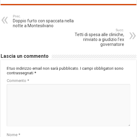
Prec.
Doppio furto con spaccata nella
notte a Montesilvano
Succ.
Tetti di spesa alle cliniche,
rinviato a giudizio l’ex
governatore
Lascia un commento
Il tuo indirizzo email non sarà pubblicato.
I campi obbligatori sono
contrassegnati
*
Commento
*
Nome
*