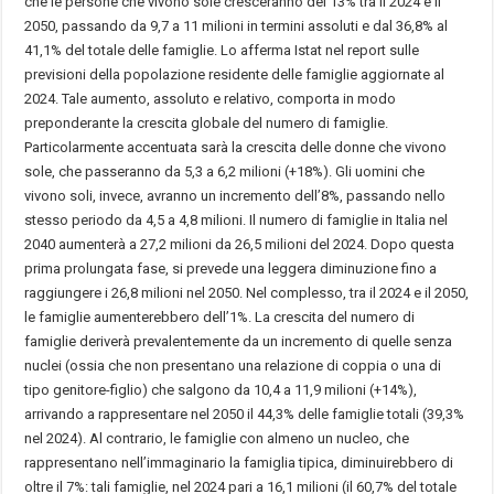
che le persone che vivono sole cresceranno del 13% tra il 2024 e il
2050, passando da 9,7 a 11 milioni in termini assoluti e dal 36,8% al
41,1% del totale delle famiglie. Lo afferma Istat nel report sulle
previsioni della popolazione residente delle famiglie aggiornate al
2024. Tale aumento, assoluto e relativo, comporta in modo
preponderante la crescita globale del numero di famiglie.
Particolarmente accentuata sarà la crescita delle donne che vivono
sole, che passeranno da 5,3 a 6,2 milioni (+18%). Gli uomini che
vivono soli, invece, avranno un incremento dell’8%, passando nello
stesso periodo da 4,5 a 4,8 milioni. Il numero di famiglie in Italia nel
2040 aumenterà a 27,2 milioni da 26,5 milioni del 2024. Dopo questa
prima prolungata fase, si prevede una leggera diminuzione fino a
raggiungere i 26,8 milioni nel 2050. Nel complesso, tra il 2024 e il 2050,
le famiglie aumenterebbero dell’1%. La crescita del numero di
famiglie deriverà prevalentemente da un incremento di quelle senza
nuclei (ossia che non presentano una relazione di coppia o una di
tipo genitore-figlio) che salgono da 10,4 a 11,9 milioni (+14%),
arrivando a rappresentare nel 2050 il 44,3% delle famiglie totali (39,3%
nel 2024). Al contrario, le famiglie con almeno un nucleo, che
rappresentano nell’immaginario la famiglia tipica, diminuirebbero di
oltre il 7%: tali famiglie, nel 2024 pari a 16,1 milioni (il 60,7% del totale