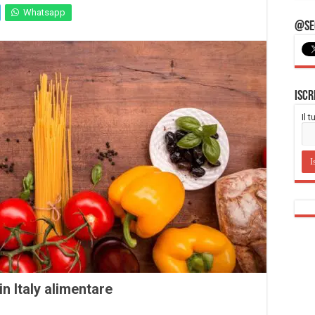
Whatsapp
@Seg
Iscr
Il 
n Italy alimentare