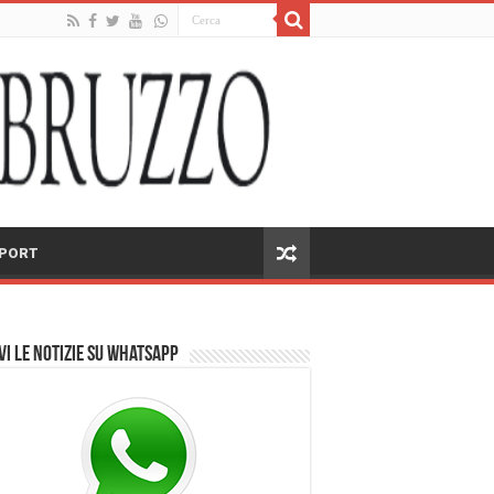
PORT
vi le notizie su Whatsapp