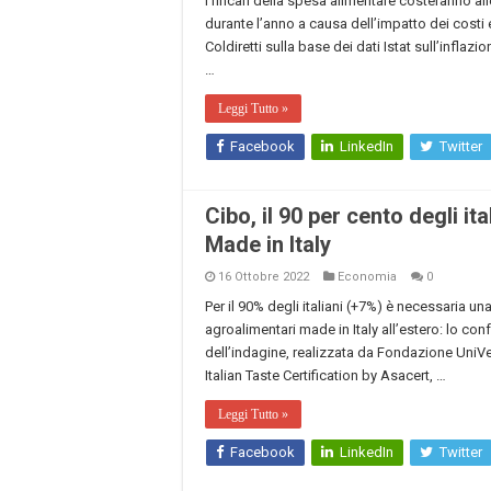
I rincari della spesa alimentare costeranno all
durante l’anno a causa dell’impatto dei costi e
Coldiretti sulla base dei dati Istat sull’inflazi
…
Leggi Tutto »
Facebook
LinkedIn
Twitter
Cibo, il 90 per cento degli it
Made in Italy
16 Ottobre 2022
Economia
0
Per il 90% degli italiani (+7%) è necessaria un
agroalimentari made in Italy all’estero: lo confer
dell’indagine, realizzata da Fondazione Uni
Italian Taste Certification by Asacert, …
Leggi Tutto »
Facebook
LinkedIn
Twitter