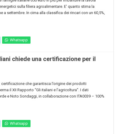
e famiglie italiane 650 euro in più per imbandire la tavola
nergetici sulla filiera agroalimentare. E’ quanto stima la
one a settembre. In cima alla classifica dei rincari con un 60,5%,
Whatsapp
aliani chiede una certificazione per il
a certificazione che garantisca l’origine dei prodotti
ma il XII Rapporto “Gli italiani e l’agricoltura”. I dati
Verde e Noto Sondaggi, in collaborazione con ITA0039 – 100%
Whatsapp