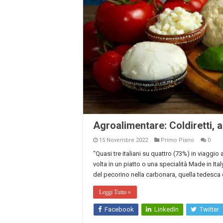
Agroalimentare: Coldiretti, al
15 Novembre 2022
Primo Piano
0
“Quasi tre italiani su quattro (73%) in viaggio
volta in un piatto o una specialità Made in Ita
del pecorino nella carbonara, quella tedesca d
Leggi Tutto »
Facebook
LinkedIn
Twitter