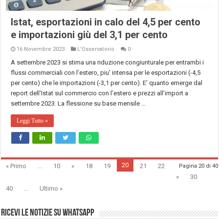
Istat, esportazioni in calo del 4,5 per cento
e importazioni giù del 3,1 per cento
16 Novembre 2023
L'Osservatorio
0
A settembre 2023 si stima una riduzione congiunturale per entrambi i
flussi commerciali con l’estero, piu’ intensa per le esportazioni (-4,5
per cento) che le importazioni (-3,1 per cento). E’ quanto emerge dal
report dell’Istat sul commercio con l’estero e prezzi all’import a
settembre 2023. La flessione su base mensile …
Leggi Tutto »
20
« Primo
...
10
«
18
19
21
22
Pagina 20 di 40
»
30
40
...
Ultimo »
Ricevi le notizie su Whatsapp