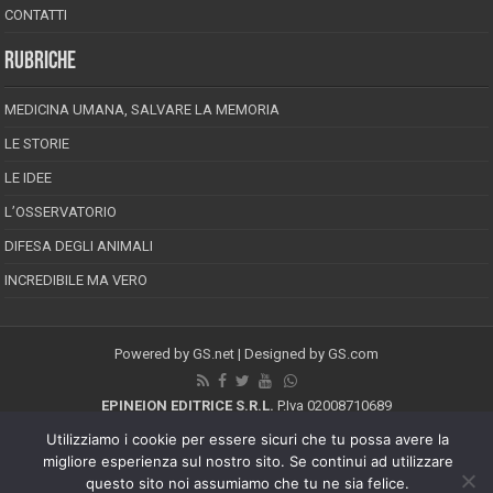
CONTATTI
RUBRICHE
MEDICINA UMANA, SALVARE LA MEMORIA
LE STORIE
LE IDEE
L’OSSERVATORIO
DIFESA DEGLI ANIMALI
INCREDIBILE MA VERO
Powered by
GS.net
| Designed by
GS.com
EPINEION EDITRICE S.R.L.
P.Iva 02008710689
Registrazione Tribunale di Pescara reg. speciale della stampa n.08/2012
Utilizziamo i cookie per essere sicuri che tu possa avere la
Direttore responsabile: Maurizio Piccinino
migliore esperienza sul nostro sito. Se continui ad utilizzare
Iscrizione al ROC n.22607
questo sito noi assumiamo che tu ne sia felice.
Riproduzione riservata © Copyright 2026, All Rights Reserved