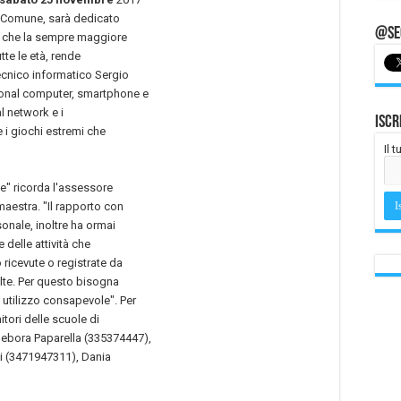
del Comune, sarà dedicato
@Seg
ma che la sempre maggiore
utte le età, rende
tecnico informatico Sergio
sonal computer, smartphone e
ial network e i
Iscr
 e i giochi estremi che
Il 
e" ricorda l'assessore
maestra. "Il rapporto con
sonale, inoltre ha ormai
 delle attività che
 ricevute o registrate da
lte. Per questo bisogna
 utilizzo consapevole". Per
itori delle scuole di
Debora Paparella (335374447),
i (3471947311), Dania