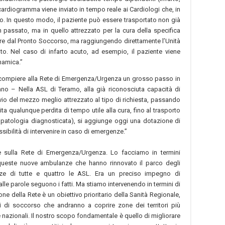
ocardiogramma viene inviato in tempo reale ai Cardiologi che, in
erto. In questo modo, il paziente può essere trasportato non già
 passato, ma in quello attrezzato per la cura della specifica
re dal Pronto Soccorso, ma raggiungendo direttamente l’Unità
to. Nel caso di infarto acuto, ad esempio, il paziente viene
namica.”
a compiere alla Rete di Emergenza/Urgenza un grosso passo in
nano – Nella ASL di Teramo, alla già riconosciuta capacità di
invio del mezzo meglio attrezzato al tipo di richiesta, passando
a qualunque perdita di tempo utile alla cura, fino al trasporto
a patologia diagnosticata), si aggiunge oggi una dotazione di
ibilità di intervenire in caso di emergenze.”
e sulla Rete di Emergenza/Urgenza. Lo facciamo in termini
queste nuove ambulanze che hanno rinnovato il parco degli
ze di tutte e quattro le ASL. Era un preciso impegno di
 parole seguono i fatti. Ma stiamo intervenendo in termini di
one della Rete è un obiettivo prioritario della Sanità Regionale,
 di soccorso che andranno a coprire zone dei territori più
ve nazionali. Il nostro scopo fondamentale è quello di migliorare