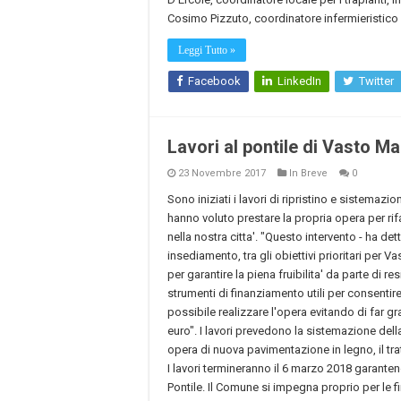
Cosimo Pizzuto, coordinatore infermieristico 
Leggi Tutto »
Facebook
LinkedIn
Twitter
Lavori al pontile di Vasto Ma
23 Novembre 2017
In Breve
0
Sono iniziati i lavori di ripristino e sistemazi
hanno voluto prestare la propria opera per rif
nella nostra citta'. "Questo intervento - ha de
insediamento, tra gli obiettivi prioritari per V
per garantire la piena fruibilita' da parte di re
strumenti di finanziamento utili per consentire a
possibile realizzare l'opera evitando di far g
euro". I lavori prevedono la sistemazione della
opera di nuova pavimentazione in legno, il trat
I lavori termineranno il 6 marzo 2018 garanten
Pontile. Il Comune si impegna proprio per le f