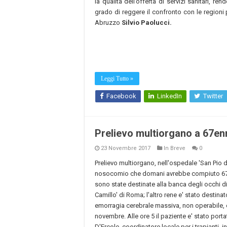
la qualità dell’offerta di servizi sanitari, re
grado di reggere il confronto con le regioni
Abruzzo
Silvio Paolucci.
Leggi Tutto »
Facebook
LinkedIn
Twitter
Prelievo multiorgano a 67en
23 Novembre 2017
In Breve
0
Prelievo multiorgano, nell'ospedale 'San Pio 
nosocomio che domani avrebbe compiuto 67 ann
sono state destinate alla banca degli occhi di
Camillo' di Roma; l'altro rene e' stato destina
emorragia cerebrale massiva, non operabile, e
novembre. Alle ore 5 il paziente e' stato porta
D'Ercole, coordinatore locale per i trapianti, 