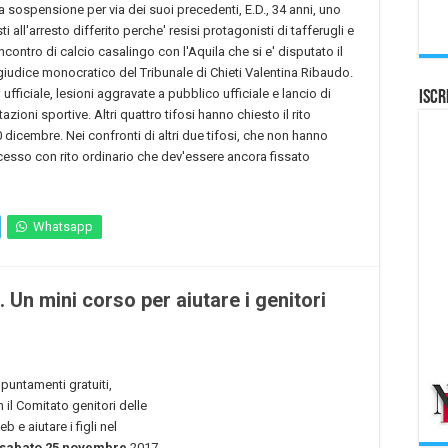
a sospensione per via dei suoi precedenti, E.D., 34 anni, uno
i all'arresto differito perche' resisi protagonisti di tafferugli e
incontro di calcio casalingo con l'Aquila che si e' disputato il
l giudice monocratico del Tribunale di Chieti Valentina Ribaudo.
 ufficiale, lesioni aggravate a pubblico ufficiale e lancio di
Iscr
ioni sportive. Altri quattro tifosi hanno chiesto il rito
0 dicembre. Nei confronti di altri due tifosi, che non hanno
processo con rito ordinario che dev'essere ancora fissato
Whatsapp
 Un mini corso per aiutare i genitori
appuntamenti gratuiti,
il Comitato genitori delle
 e aiutare i figli nel
sabato 25 novembre
2017