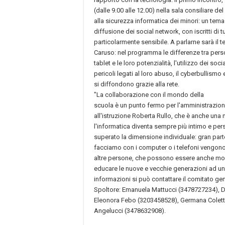
(dalle 9.00 alle 12.00) nella sala consiliare 
alla sicurezza informatica dei minori: un te
diffusione dei social network, con iscritti di t
particolarmente sensibile. A parlarne sarà il 
Caruso: nel programma le differenze tra per
tablet e le loro potenzialità, l'utilizzo dei soc
pericoli legati al loro abuso, il cyberbullismo
si diffondono grazie alla rete.
"La collaborazione con il mondo della
scuola è un punto fermo per l'amministrazion
all'istruzione Roberta Rullo, che è anche una 
l'informatica diventa sempre più intimo e per
superato la dimensione individuale: gran parte
facciamo con i computer o i telefoni vengono
altre persone, che possono essere anche mo
educare le nuove e vecchie generazioni ad un
informazioni si può contattare il comitato gen
Spoltore: Emanuela Mattucci (3478727234), 
Eleonora Febo (3203458528), Germana Colett
Angelucci (3478632908).