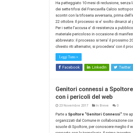
Ha patteggiato 10 mesi di reclusione, senza l
dei sette tifosi del Francavilla Calcio sottopost
scontri con la tifoseria avversaria, prima dell'
22 ottobre. Il processo si e' svolto dinanzi a
Per i sette l'accusa e' di resistenza a pubblico
materiale pericoloso in occasione di manifestaz
abbreviato: il processo si terra' il prossimo 2
chiesto riti alternativi, si procedera' con il 
Leggi Tutto »
Facebook
LinkedIn
Twitter
Genitori connessi a Spoltore.
con i pericoli del web
23 Novembre 2017
In Breve
0
Parte a
Spoltore
"Genitori Connessi"
: tre 
organizzati dal Comune in collaborazione con 
scuole di Spoltore, per conoscere meglio il web
rapporto con la tecnologia. Il primo incontro,