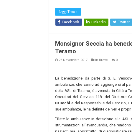
Leggi Tutto »
Facebook
LinkedIn
Twitter
Monsignor Seccia ha benede
Teramo
23 Novembre 2017
In Breve
0
La benedizione da parte di S. E. Vescov
ambulanze, che vanno ad aggiungersi al par
della ASL di Teramo, è avvenuta in Città a Te
Operatori del Servizio 118, del Direttore 
Brucchi
e del Responsabile del Servizio, il
sue ambulanze, le ha definite dei veri e propr
“Tutte le ambulanze in dotazione alla ASL 
strumentazioni all’avanguardia, che rendono 
pazienti ma, soprattutto, di diagnosticare r