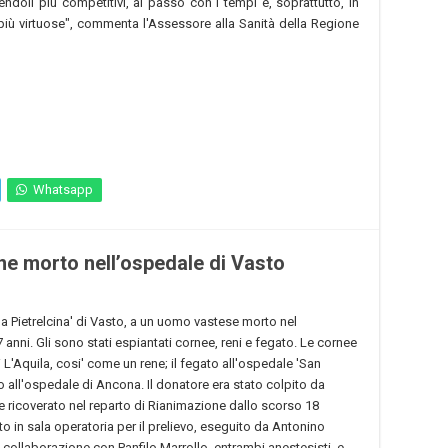
ndendoli più competitivi, al passo con i tempi e, soprattutto, in
 più virtuose", commenta l'Assessore alla Sanità della Regione
Whatsapp
ne morto nell’ospedale di Vasto
da Pietrelcina' di Vasto, a un uomo vastese morto nel
i. Gli sono stati espiantati cornee, reni e fegato. Le cornee
 L'Aquila, cosi' come un rene; il fegato all'ospedale 'San
to all'ospedale di Ancona. Il donatore era stato colpito da
 ricoverato nel reparto di Rianimazione dallo scorso 18
to in sala operatoria per il prelievo, eseguito da Antonino
in collaborazione con Panfilo Marrollo, entrambi anestesisti, e