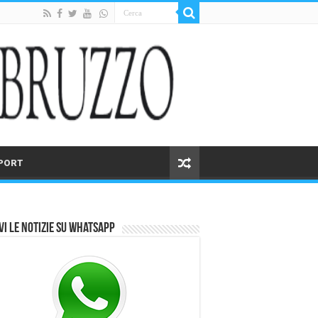
PORT
vi le notizie su Whatsapp