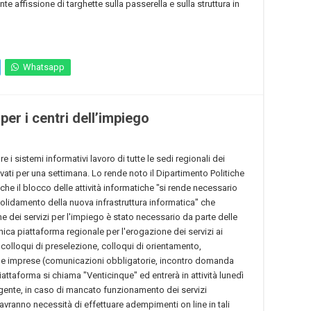
e affissione di targhette sulla passerella e sulla struttura in
Whatsapp
er i centri dell’impiego
i sistemi informativi lavoro di tutte le sedi regionali dei
vati per una settimana. Lo rende noto il Dipartimento Politiche
e il blocco delle attività informatiche "si rende necessario
solidamento della nuova infrastruttura informatica" che
one dei servizi per l'impiego è stato necessario da parte delle
unica piattaforma regionale per l'erogazione dei servizi ai
e, colloqui di preselezione, colloqui di orientamento,
alle imprese (comunicazioni obbligatorie, incontro domanda
iattaforma si chiama "Venticinque" ed entrerà in attività lunedì
gente, in caso di mancato funzionamento dei servizi
e avranno necessità di effettuare adempimenti on line in tali