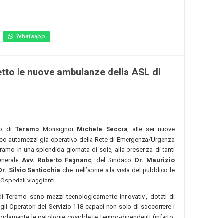
Whatsapp
tto le nuove ambulanze della ASL di
o di
Teramo
Monsignor
Michele Seccia
, alle sei nuove
co automezzi già operativo della Rete di Emergenza/Urgenza
ramo in una splendida giornata di sole, alla presenza di tanti
Generale
Avv. Roberto Fagnano
, del Sindaco
Dr. Maurizio
Dr. Silvio Santicchia
che, nell’aprire alla vista del pubblico le
i Ospedali viaggianti
.
di Teramo sono mezzi tecnologicamente innovativi, dotati di
gli Operatori del Servizio 118 capaci non solo di soccorrere i
apidamente le patologie cosiddette tempo-dipendenti (infarto,