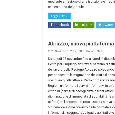
mediante affissione di una iscrizione e mediant
calcestruzzo del pontile.
Leggi Tutto »
Facebook
LinkedIn
Twitter
Abruzzo, nuova piattaforma p
23 Novembre 2017
In Breve
0
Da lunedì 27 novembre fino a lunedì 4 dicembre 
Centri per l'impiego abruzzesi saranno disatti
del lavoro della Regione Abruzzo spiegando ch
per consentire la migrazione dei dati e il con
sostituirà quella attuale. Per la riorganizzazi
Regioni uniformare i servizi informativi in un'
cittadini (servizi di accoglienza e front offic
dichiarazione di immediata disponibilità) e 
offerta) del proprio territorio. Questa nuova p
5 dicembre. Come previsto dalla normativa vi
informatici, i soggetti obbligati e abilitati ch