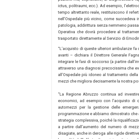
ictus, politraumi, ecc.). Ad esempio, l’elettr
tempo altrettanto reale, restituiscono il ref
nell’Ospedale più vicino, come succedeva in
patologia, addirittura senza nemmeno passa
Operativa che dovrà procedere al trattamen
trasportato direttamente al Servizio di Emodi
“L’acquisto di queste ulteriori ambulanze f
avanti – dichiara il Direttore Generale Fag
integrare le fasi di soccorso (a partire dall’
attraverso una diagnosi precocissima che evit
all’Ospedale più idoneo al trattamento dell
mezzi che migliora decisamente la nostra poss
“La Regione Abruzzo continua ad investir
economici, ad esempio con l’acquisto di 
automezzi per la gestione delle emergen
programmazione e abbiamo dimostrato che alle
strategia complessiva, poiché la riqualificazi
a partire dall’aumento del numero di mezzi
disagiate, anche in deroga alle rigide diretti