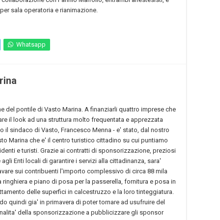
per sala operatoria e rianimazione.
Whatsapp
rina
one del pontile di Vasto Marina. A finanziarli quattro imprese che
are il look ad una struttura molto frequentata e apprezzata
tto il sindaco di Vasto, Francesco Menna - e' stato, dal nostro
asto Marina che e' il centro turistico cittadino su cui puntiamo
sidenti e turisti. Grazie ai contratti di sponsorizzazione, preziosi
gli Enti locali di garantire i servizi alla cittadinanza, sara'
ravare sui contribuenti l'importo complessivo di circa 88 mila
 ringhiera e piano di posa per la passerella, fornitura e posa in
tamento delle superfici in calcestruzzo e la loro tinteggiatura.
do quindi gia' in primavera di poter tornare ad usufruire del
inalita' della sponsorizzazione a pubblicizzare gli sponsor