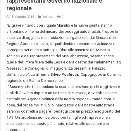
rappresentanti Governo nazionale e
regionale
15 Maggio 2019
Politica
0
"E’ grave il ritardo con il quale Marsilio e la nuova giunta stanno
affrontando il tema del rincaro dei pedaggi autostradali. Troppe le
assenze di oggi alla manifestazione organizzata dai Sindaci delle
Regioni Abruzzo e Lazio, ai quali desidero esprimere vicinanza e
sostegno per questa battaglia. Oltre alle assenze del Ministro
Toninelli e dei rappresentanti del M5S abruzzese, pesano anche
quelle dell’intera filiera della Lega e delle destre: dai Parlamentari, agli
Assessori e Consiglieri di maggioranza presenti al Palazzo
dell’Emiciclo". Lo afferma
Silvio Poalucci
, Capogruppo in Consiliio
regionele del Partito Democratico.
"Assenze che testimoniano la scarsa attenzione di chi oggi riveste
ruoli di Governo rispetto ad un tema che, invece, dovrebbe essere
centrale nell’Agenda politica della nostra regione. Stando cosi le
cose, dal prossimo 1° luglio i viaggiatori delle nostre autostrade
saranno costretti a pagare i pedaggi con un prezzo maggiorato del
19%. Un problema non da poco per famiglie ed imprese che si
inserisce in un contesto più ampio, relativo alle questioni che
riguardano: