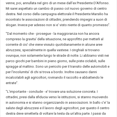
venne, poi, annullata nel giro di un mese dall'ex Presidente D'Alfonso.
Mi sarei aspettato un cambio di passo col nuovo governo di centro
destra. Nel corso della campagna elettorale il Presidente Marsilio ha
incontrato le associazioni di cittadini, prendendo impegni a suon di
slogan. Invece per adesso non si e' visto niente di quanto promesso".
"Dal momento che - prosegue - la maggioranza non ha ancora
compreso la gravita' della situazione, ne approfitto per metterli al
corrente di cio' che viene vissuto quotidianamente in alcune aree
abruzzesi, specialmente in quella vastese. I cinghiali si trovano
ovunque, non solamente lungo le strade di notte. Li abbiamo visti nei
parco giochi per bambini in pieno giorno, sulle piste ciclabili, sulle
spiagge al mattino. Sono un pericolo per il transito delle automobili e
per l'incolumita' di chi si trova a bordo. Inoltre causano danni
incalcolabili agli agricoltori, rovinando il raccolto e abbattendo le
entrate".
"L'importante - conclude - e' trovare una soluzione concreta. I
cittadini, presi dalla sfiducia verso le istituzioni, si stanno muovendo
in autonomia e si stanno organizzando in associazioni. In ballo c'e' la
salute degli abruzzesi e il lavoro degli agricoltori, per questo il centro
destra deve smetterla di voltare la testa da un'altra parte. I passi da