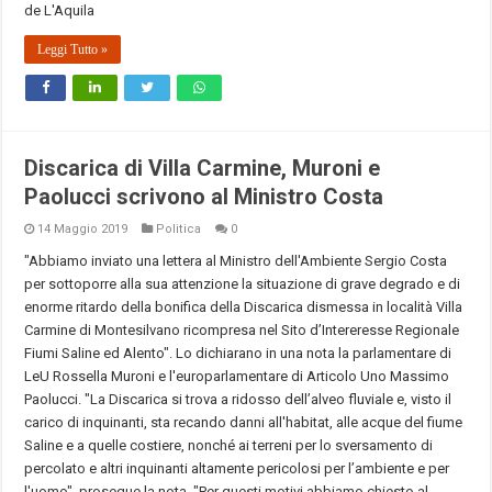
de L'Aquila
Leggi Tutto »
Discarica di Villa Carmine, Muroni e
Paolucci scrivono al Ministro Costa
14 Maggio 2019
Politica
0
"Abbiamo inviato una lettera al Ministro dell'Ambiente Sergio Costa
per sottoporre alla sua attenzione la situazione di grave degrado e di
enorme ritardo della bonifica della Discarica dismessa in località Villa
Carmine di Montesilvano ricompresa nel Sito d’Intereresse Regionale
Fiumi Saline ed Alento". Lo dichiarano in una nota la parlamentare di
LeU Rossella Muroni e l'europarlamentare di Articolo Uno Massimo
Paolucci. "La Discarica si trova a ridosso dell’alveo fluviale e, visto il
carico di inquinanti, sta recando danni all'habitat, alle acque del fiume
Saline e a quelle costiere, nonché ai terreni per lo sversamento di
percolato e altri inquinanti altamente pericolosi per l’ambiente e per
l'uomo", prosegue la nota. "Per questi motivi abbiamo chiesto al