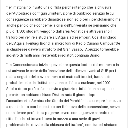
"Ieri mattina ho inviato una diffida perché ritengo che la chiusura
dell'Autostrada configuri un'interruzione di pubblico servizio le cui
conseguenze sarebbero disastrose: non solo per il pendolarismo ma
anche per ciò che concerne la crisi dell'Università se pensiamo che
più di 1.500 studenti vengono dall'area Adriatica e attraversano il
traforo per venire a studiare a L'Aquila ad esempio". Così il sindaco
de L'Aquila, Pierluigi Biondi ai microfoni di Radio Cusano Campus."Se
si chiudesse davvero il traforo del Gran Sasso, l'Abruzzo tornerebbe
indietro di molti anni, resterebbe isolato", continua Biondi
"La Concessionaria inizia a paventare questa ipotesi dal momento in
cui arrivano le carte della fissazione dell'udienza avanti al GUP per i
reati a seguito dello sversamento di materiali tossici, fuoriusciti
probabilmente dall'Istituto nazionale di fisica nucleare, nel 2002.
Subito dopo però ci fu un rinvio a giudizio e infatti non si capisce
perché non abbiano chiuso l'Autostrada il giorno dopo
l'accadimento. Sembra che Strada dei Parchi finisca sempre in mezzo
a questa lotta con il ministero per il rinnovo della concessione, senza
considerare però che a pagarne le vere conseguenze sarebbero i
cittadini che si troverebbero in mezzo a una serie di gravi
problematiche dovute alla chiusura del traforo", conclude il sindaco