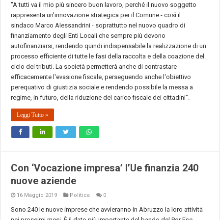
"A tutti va il mio più sincero buon lavoro, perché il nuovo soggetto
rappresenta un'innovazione strategica per il Comune - così il
sindaco Marco Alessandrini - soprattutto nel nuovo quadro di
finanziamento degli Enti Locali che sempre più devono
autofinanziarsi, rendendo quindi indispensabile la realizzazione di un
processo efficiente di tutte le fasi della raccolta e della coazione del
ciclo dei tributi. La società permetterà anche di contrastare
efficacemente l'evasione fiscale, perseguendo anche l'obiettivo
perequativo di giustizia sociale e rendendo possibile la messa a
regime, in futuro, della riduzione del carico fiscale dei cittadini".
Leggi Tutto »
Con ‘Vocazione impresa’ l’Ue finanzia 240
nuove aziende
16 Maggio 2019
Politica
0
Sono 240 le nuove imprese che avvieranno in Abruzzo la loro attività
nei prossimi mesi. È il dato più importante del bando del Por Fse