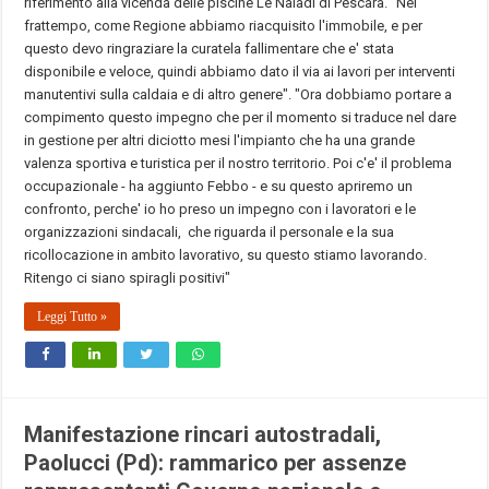
riferimento alla vicenda delle piscine Le Naiadi di Pescara. "Nel
frattempo, come Regione abbiamo riacquisito l'immobile, e per
questo devo ringraziare la curatela fallimentare che e' stata
disponibile e veloce, quindi abbiamo dato il via ai lavori per interventi
manutentivi sulla caldaia e di altro genere". "Ora dobbiamo portare a
compimento questo impegno che per il momento si traduce nel dare
in gestione per altri diciotto mesi l'impianto che ha una grande
valenza sportiva e turistica per il nostro territorio. Poi c'e' il problema
occupazionale - ha aggiunto Febbo - e su questo apriremo un
confronto, perche' io ho preso un impegno con i lavoratori e le
organizzazioni sindacali, che riguarda il personale e la sua
ricollocazione in ambito lavorativo, su questo stiamo lavorando.
Ritengo ci siano spiragli positivi"
Leggi Tutto »
Manifestazione rincari autostradali,
Paolucci (Pd): rammarico per assenze