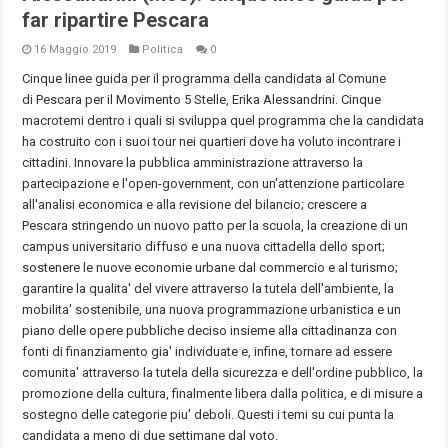
far ripartire Pescara
16 Maggio 2019
Politica
0
Cinque linee guida per il programma della candidata al Comune
di Pescara per il Movimento 5 Stelle, Erika Alessandrini. Cinque
macrotemi dentro i quali si sviluppa quel programma che la candidata
ha costruito con i suoi tour nei quartieri dove ha voluto incontrare i
cittadini. Innovare la pubblica amministrazione attraverso la
partecipazione e l'open-government, con un'attenzione particolare
all'analisi economica e alla revisione del bilancio; crescere a
Pescara stringendo un nuovo patto per la scuola, la creazione di un
campus universitario diffuso e una nuova cittadella dello sport;
sostenere le nuove economie urbane dal commercio e al turismo;
garantire la qualita' del vivere attraverso la tutela dell'ambiente, la
mobilita' sostenibile, una nuova programmazione urbanistica e un
piano delle opere pubbliche deciso insieme alla cittadinanza con
fonti di finanziamento gia' individuate e, infine, tornare ad essere
comunita' attraverso la tutela della sicurezza e dell'ordine pubblico, la
promozione della cultura, finalmente libera dalla politica, e di misure a
sostegno delle categorie piu' deboli. Questi i temi su cui punta la
candidata a meno di due settimane dal voto.