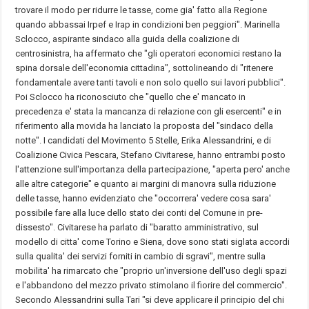
trovare il modo per ridurre le tasse, come gia' fatto alla Regione
quando abbassai Irpef e Irap in condizioni ben peggiori". Marinella
Sclocco, aspirante sindaco alla guida della coalizione di
centrosinistra, ha affermato che "gli operatori economici restano la
spina dorsale dell'economia cittadina", sottolineando di "ritenere
fondamentale avere tanti tavoli e non solo quello sui lavori pubblici".
Poi Sclocco ha riconosciuto che "quello che e' mancato in
precedenza e' stata la mancanza di relazione con gli esercenti" e in
riferimento alla movida ha lanciato la proposta del "sindaco della
notte". I candidati del Movimento 5 Stelle, Erika Alessandrini, e di
Coalizione Civica Pescara, Stefano Civitarese, hanno entrambi posto
l'attenzione sull'importanza della partecipazione, "aperta pero' anche
alle altre categorie" e quanto ai margini di manovra sulla riduzione
delle tasse, hanno evidenziato che "occorrera' vedere cosa sara'
possibile fare alla luce dello stato dei conti del Comune in pre-
dissesto". Civitarese ha parlato di "baratto amministrativo, sul
modello di citta' come Torino e Siena, dove sono stati siglata accordi
sulla qualita' dei servizi forniti in cambio di sgravi", mentre sulla
mobilita' ha rimarcato che "proprio un'inversione dell'uso degli spazi
e l'abbandono del mezzo privato stimolano il fiorire del commercio".
Secondo Alessandrini sulla Tari "si deve applicare il principio del chi