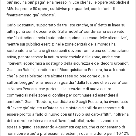
piu' inquina piu' paga" e ha messo in luce che "sulle opere pubbliche il
M5s ha pronte 50 opere, suddivise per quartieri, con le fonti di
finanziamento gia' indicate".
Carlo Costantini, supportato da tre liste civiche, si e' detto in linea su
tutti i punti con il documento. Sulla mobilita' condivisa ha osservato
che "il cittadino lascia l'auto solo se prima si creano delle alternative",
mentre sui pubblici esercizi nelle zone centrali della movida ha
sostenuto che "anche gli esercenti devono fornire una collaborazione
attiva, per preservare la natura residenziale delle zone, anche con
interventi economici a sostegno della sicurezza e del decoro urbano".
Gianluca Baldini, candidato di Riconquistiamo Pescara, ha affermato
che "e' possibile tagliare alcune tasse odiose come quelle
sull'ombreggio" e ha messo in guardia "dalla fusione che avverra' con
la Nuova Pescara, che portera' alla creazione di nuovi centro
commerciali nelle zone di confine per continuare ad estendere il
territorio". Gianni Teodoro, candidato di Scegli Pescara, ha rivendicato
di "avere gia' siglato un'intesa sulle piste ciclabili da assessore e di
essere pronto a farlo di nuovo con un tavolo sul caro-affitti". Inoltre ha
detto di volere intervenire sui "lavori pubblici, razionalizzando la
spesa e quindi assumendo 4 geometri capaci, che ci consentano di
non ricorrere piu' a professionisti esterni, i quali incidono per il 10-12%