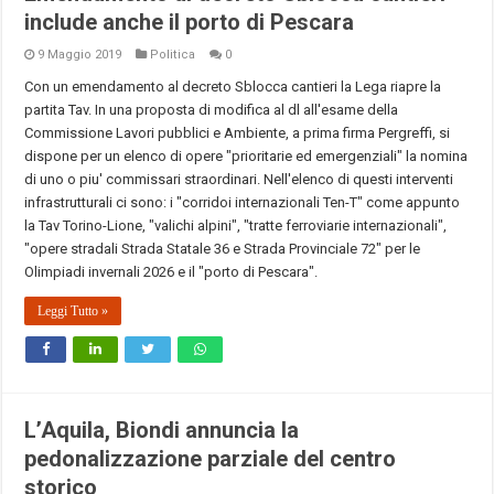
include anche il porto di Pescara
9 Maggio 2019
Politica
0
Con un emendamento al decreto Sblocca cantieri la Lega riapre la
partita Tav. In una proposta di modifica al dl all'esame della
Commissione Lavori pubblici e Ambiente, a prima firma Pergreffi, si
dispone per un elenco di opere "prioritarie ed emergenziali" la nomina
di uno o piu' commissari straordinari. Nell'elenco di questi interventi
infrastrutturali ci sono: i "corridoi internazionali Ten-T" come appunto
la Tav Torino-Lione, "valichi alpini", "tratte ferroviarie internazionali",
"opere stradali Strada Statale 36 e Strada Provinciale 72" per le
Olimpiadi invernali 2026 e il "porto di Pescara".
Leggi Tutto »
L’Aquila, Biondi annuncia la
pedonalizzazione parziale del centro
storico