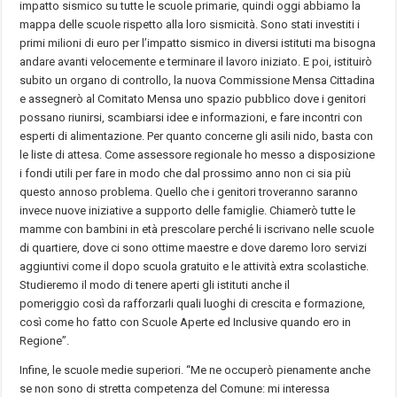
impatto sismico su tutte le scuole primarie, quindi oggi abbiamo la
mappa delle scuole rispetto alla loro sismicità. Sono stati investiti i
primi milioni di euro per l’impatto sismico in diversi istituti ma bisogna
andare avanti velocemente e terminare il lavoro iniziato. E poi, istituirò
subito un organo di controllo, la nuova Commissione Mensa Cittadina
e assegnerò al Comitato Mensa uno spazio pubblico dove i genitori
possano riunirsi, scambiarsi idee e informazioni, e fare incontri con
esperti di alimentazione. Per quanto concerne gli asili nido, basta con
le liste di attesa. Come assessore regionale ho messo a disposizione
i fondi utili per fare in modo che dal prossimo anno non ci sia più
questo annoso problema. Quello che i genitori troveranno saranno
invece nuove iniziative a supporto delle famiglie. Chiamerò tutte le
mamme con bambini in età prescolare perché li iscrivano nelle scuole
di quartiere, dove ci sono ottime maestre e dove daremo loro servizi
aggiuntivi come il dopo scuola gratuito e le attività extra scolastiche.
Studieremo il modo di tenere aperti gli istituti anche il
pomeriggio così da rafforzarli quali luoghi di crescita e formazione,
così come ho fatto con Scuole Aperte ed Inclusive quando ero in
Regione”.
Infine, le scuole medie superiori. “Me ne occuperò pienamente anche
se non sono di stretta competenza del Comune: mi interessa