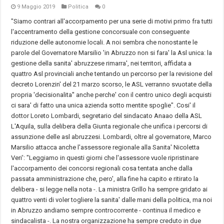
9 Maggio 2019
Politica
0
"Siamo contrari all'accorpamento per una serie di motivi primo fra tutti
l'accentramento della gestione concorsuale con conseguente
riduzione delle autonomie locali. A noi sembra che nonostante le
parole del Governatore Marsilio 'in Abruzzo non si fara' la Asl unica: la
gestione della sanita' abruzzese rimarra', nei territori, affidata a
quattro Asl provinciali anche tentando un percorso per la revisione del
decreto Lorenzin' del 21 marzo scorso, le ASL verranno svuotate della
propria 'decisionalita'' anche perche' con il centro unico degli acquisti
ci sara' di fatto una unica azienda sotto mentite spoglie". Cosi' il
dottor Loreto Lombardi, segretario del sindacato Anaao della ASL
L'Aquila, sulla delibera della Giunta regionale che unifica i percorsi di
assunzione delle asl abruzzesi. Lombardi, oltre al governatore, Marco
Marsilio attacca anche l'assessore regionale alla Sanita' Nicoletta
Veri': "Leggiamo in questi giorni che l'assessore vuole ripristinare
l'accorpamento dei concorsi regionali cosa tentata anche dalla
passata amministrazione che, pero', alla fine ha capito e ritirato la
delibera - si legge nella nota -. La ministra Grillo ha sempre gridato ai
quattro venti di voler togliere la sanita' dalle mani della politica, ma noi
in Abruzzo andiamo sempre controcorrente - continua il medico e
sindacalista -. La nostra organizzazione ha sempre creduto in due