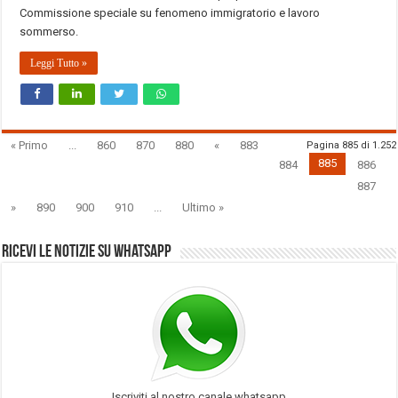
Commissione speciale su fenomeno immigratorio e lavoro
sommerso.
Leggi Tutto »
« Primo
...
860
870
880
«
883
Pagina 885 di 1.252
885
884
886
887
»
890
900
910
...
Ultimo »
Ricevi le notizie su Whatsapp
Iscriviti al nostro canale whatsapp