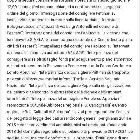
dopo la seduta consiliare straordinaria prevista lo stesso giorno alle
12,00. I consiglieri saranno chiamati a confrontarsi sul seguente
ordine del giorno: “Interrogazione del consigliere Pettinari su
installazione barriere antirumore sulla linea Adriatica ferroviaria
Bologna-Lecce, all’altezza di Via Luigi Antonelli nel comune di
Pescara”; “Interrogazione del consigliere Paolucci sulla vicenda che
ha coinvolto S.A.G.A. e la campagna elettorale del Centrodestra per la
città di Pescara”; “Interpellanza del consigliere Paolucci su “Interventi
di messa in sicurezza autostrade A24-A25”; “Interpellanza del
consigliere Blasioli su taglio fondi per adeguamento piano altimetrico
del tratto tra contrada Blanzano a Penne e contrada Passo Cordone a
Loreto Aprutino”; “Interpellanza del consigliere Pettinari su trasporto
pazienti dializzati/secondari infermi. Truffa al Servizio Sanitario
Nazionale”; “Interpellanza del consigliere Pepe sulla riorganizzazione
del centro di telecontrollo abruzzese delle dighe e degli impianti
idroelettrici”; “Interpellanza del consigliere Fedele su Agenzia di
Promozione Culturale-Biblioteca regionale ‘G. Capograssi’ e Centro
regionale Beni Culturali di Sulmona”. I lavori proseguono con l’analisi
dei progetti di legge dedicati ai rendiconti generali per gli anni 2014 e
2015 e con i provvedimenti amministrativi sul rendiconto finanziario
2018 del Consiglio regionale e sul bilancio di previsione 2019-2021. La
seduta si chiude con il confronto sulla proposta d’istituzione di una