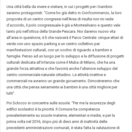
Una città bella da vivere e visitare, in cui i progetti per i bambini
saranno protagonisti. “Come ho già detto in Confcommercio, la loro
proposta di un centro congressi nell’Area di risulta non mi vede
d’accordo, il polo congressuale è già a Montesilvano e questo vale
tanto più nell’ottica della Grande Pescara. Noi daremo nuovo vita
all’area in questione, è lì che nascerà il Parco Centrale: cinque ettari di
verde con uno spazio parking e un centro collettivo per
manifestazioni culturali, con un occhio di riguardo a bambini e
famiglie. Penso ad un luogo per lo sviluppo e la diffusione di progetti
culturali dedicata all’infanzia come il Muba di Milano, che ha una
grande forza attrattiva e che favorirà anche l’ulteriore sviluppo del
centro commerciale naturale cittadino. Le attività ricettive e
commerciali ne avranno un grande giovamento. Dimostreremo che
una città che pensa seriamente ai bambini è una città migliore per
tutti”.
Poi Sclocco si concentra sulle scuole. “Per me la sicurezza degli
edifici scolastici è la priorità. Il Comune ha competenza
prevalentemente su scuole materne, elementari e medie, e per la
prima volta nel 2016, dopo più di dieci anni di inattività delle
precedenti amministrazioni comunali, è stata fatta la valutazione di