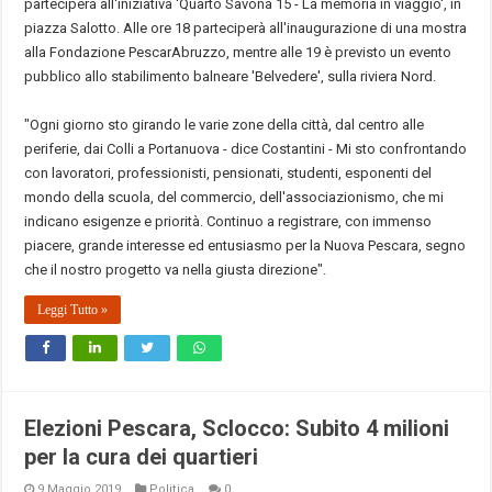
parteciperà all'iniziativa 'Quarto Savona 15 - La memoria in viaggio', in
piazza Salotto. Alle ore 18 parteciperà all'inaugurazione di una mostra
alla Fondazione PescarAbruzzo, mentre alle 19 è previsto un evento
pubblico allo stabilimento balneare 'Belvedere', sulla riviera Nord.
"Ogni giorno sto girando le varie zone della città, dal centro alle
periferie, dai Colli a Portanuova - dice Costantini - Mi sto confrontando
con lavoratori, professionisti, pensionati, studenti, esponenti del
mondo della scuola, del commercio, dell'associazionismo, che mi
indicano esigenze e priorità. Continuo a registrare, con immenso
piacere, grande interesse ed entusiasmo per la Nuova Pescara, segno
che il nostro progetto va nella giusta direzione".
Leggi Tutto »
Elezioni Pescara, Sclocco: Subito 4 milioni
per la cura dei quartieri
9 Maggio 2019
Politica
0