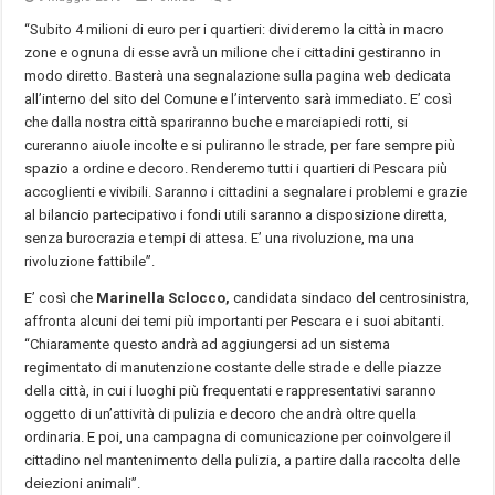
“Subito 4 milioni di euro per i quartieri: divideremo la città in macro
zone e ognuna di esse avrà un milione che i cittadini gestiranno in
modo diretto. Basterà una segnalazione sulla pagina web dedicata
all’interno del sito del Comune e l’intervento sarà immediato. E’ così
che dalla nostra città spariranno buche e marciapiedi rotti, si
cureranno aiuole incolte e si puliranno le strade, per fare sempre più
spazio a ordine e decoro. Renderemo tutti i quartieri di Pescara più
accoglienti e vivibili. Saranno i cittadini a segnalare i problemi e grazie
al bilancio partecipativo i fondi utili saranno a disposizione diretta,
senza burocrazia e tempi di attesa. E’ una rivoluzione, ma una
rivoluzione fattibile”.
E’ così che
Marinella Sclocco,
candidata sindaco del centrosinistra,
affronta alcuni dei temi più importanti per Pescara e i suoi abitanti.
“Chiaramente questo andrà ad aggiungersi ad un sistema
regimentato di manutenzione costante delle strade e delle piazze
della città, in cui i luoghi più frequentati e rappresentativi saranno
oggetto di un’attività di pulizia e decoro che andrà oltre quella
ordinaria. E poi, una campagna di comunicazione per coinvolgere il
cittadino nel mantenimento della pulizia, a partire dalla raccolta delle
deiezioni animali”.