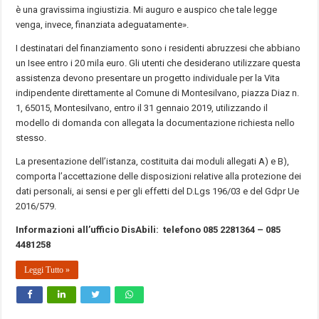
è una gravissima ingiustizia. Mi auguro e auspico che tale legge
venga, invece, finanziata adeguatamente».
I destinatari del finanziamento sono i residenti abruzzesi che abbiano
un Isee entro i 20 mila euro. Gli utenti che desiderano utilizzare questa
assistenza devono presentare un progetto individuale per la Vita
indipendente direttamente al Comune di Montesilvano, piazza Diaz n.
1, 65015, Montesilvano, entro il 31 gennaio 2019, utilizzando il
modello di domanda con allegata la documentazione richiesta nello
stesso.
La presentazione dell’istanza, costituita dai moduli allegati A) e B),
comporta l’accettazione delle disposizioni relative alla protezione dei
dati personali, ai sensi e per gli effetti del D.Lgs 196/03 e del Gdpr Ue
2016/579.
Informazioni all’u
ff
icio
DisAbili
:
tel
efono
085 2281364 – 085
4481258
Leggi Tutto »