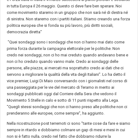
in tutta Europa il 26 maggio. Questo ci deve fare ben sperare. Noi
come movimento staremo in un gruppo che non sarà né di destra né
di sinistra. Non staremo con i partiti italiani. Stiamo creando una forza
politica europea che si fonda su più lavoro, più diritti sociali,
democrazia diretta"
"Quei sondaggi sono i sondaggi che non ci hanno mai dato come
prima forza durante la campagna elettorale per le politiche. Non
credo nei sondaggi, non ci ho mai creduto quando andavano bene e
non ci ho creduto quando vanno male. Credo ai sondaggi delle
persone, alle piazze, ai mercati ma soprattutto credo ai dati che ci
servono a migliorare la qualità della vita degli Italiani". Lo ha detto il
vice premier, Luigi Di Maio conversando con i giornalisti nel corso di
una passeggiata per le vie del mercato di Teramo in merito ai
sondaggi pubblicati oggi dal Corriere della Sera che vedono il
Movimento 5 Stelle in calo e sotto di 11 punti rispetto alla Lega.
"Quegli stessi sondaggi che non ci hanno preso alle politiche non ci
prenderanno alle europee, come sempre", ha aggiunto.
Nella ricostruzione post terremoti ci sono "tante cose da fare e siamo
sempre in ritardo e dobbiamo colmare un gap di mesi e mesi in cui
non si è fatto nulla, credo nel fatto che dobbiamo ridurre la