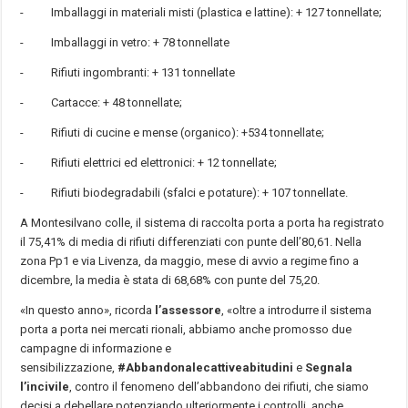
- Imballaggi in materiali misti (plastica e lattine): + 127 tonnellate;
- Imballaggi in vetro: + 78 tonnellate
- Rifiuti ingombranti: + 131 tonnellate
- Cartacce: + 48 tonnellate;
- Rifiuti di cucine e mense (organico): +534 tonnellate;
- Rifiuti elettrici ed elettronici: + 12 tonnellate;
- Rifiuti biodegradabili (sfalci e potature): + 107 tonnellate.
A Montesilvano colle, il sistema di raccolta porta a porta ha registrato
il 75,41% di media di rifiuti differenziati con punte dell’80,61. Nella
zona Pp1 e via Livenza, da maggio, mese di avvio a regime fino a
dicembre, la media è stata di 68,68% con punte del 75,20.
«In questo anno», ricorda
l’assessore
, «oltre a introdurre il sistema
porta a porta nei mercati rionali, abbiamo anche promosso due
campagne di informazione e
sensibilizzazione,
#Abbandonalecattiveabitudini
e
Segnala
l’incivile
, contro il fenomeno dell’abbandono dei rifiuti, che siamo
decisi a debellare potenziando ulteriormente i controlli, anche