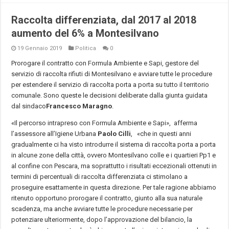
Raccolta differenziata, dal 2017 al 2018
aumento del 6% a Montesilvano
19 Gennaio 2019
Politica
0
Prorogare il contratto con Formula Ambiente e Sapi, gestore del
servizio di raccolta rifiuti di Montesilvano e avviare tutte le procedure
per estendere il servizio di raccolta porta a porta su tutto il territorio
comunale. Sono queste le decisioni deliberate dalla giunta guidata
dal sindaco
Francesco Maragno
.
«Il percorso intrapreso con Formula Ambiente e Sapi», afferma
l’assessore all’Igiene Urbana
Paolo Cilli
, «che in questi anni
gradualmente ci ha visto introdurre il sistema di raccolta porta a porta
in alcune zone della città, ovvero Montesilvano colle e i quartieri Pp1 e
al confine con Pescara, ma soprattutto i risultati eccezionali ottenuti in
termini di percentuali di raccolta differenziata ci stimolano a
proseguire esattamente in questa direzione. Per tale ragione abbiamo
ritenuto opportuno prorogare il contratto, giunto alla sua naturale
scadenza, ma anche avviare tutte le procedure necessarie per
potenziare ulteriormente, dopo l’approvazione del bilancio, la