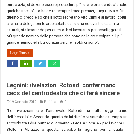
burocrazia, ci devono essere procedure più snelle prendendoci anche
qualche rischio". Lo ha detto sempre il vice premier, Luigi Di Maio. "In
questo ci credo e so che il sottosegretario Vito Crimi è al lavoro, colui
che ha la delega per le aree colpite dal sisma ed eventi e calamità
naturali, sta lavorando per questo. Noi lavoriamo per sconfiggere il
più grande nemico delle persone che sono nelle aree colpite e il più
grande nemico è la burocrazia perchè i soldi ci sono".
Leggi Tutto »
Legnini: rivelazioni Rotondi confermano
caos del centrodestra che ci farà vincere
19 Gennaio 2019
Politica
0
"Le rivelazioni che l'onorevole Rotondi ha fatto oggi hanno
dell'incredibile. Secondo quanto da lui riferito vi sarebbe da tempo un
accordo tra i due partner di governo - Lega e 5 Stelle - per favorire i 5
Stelle in Abruzzo e questa sarebbe la ragione per la quale il