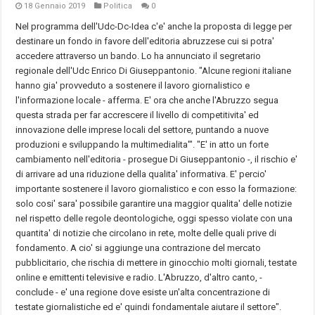
18 Gennaio 2019
Politica
0
Nel programma dell'Udc-Dc-Idea c'e' anche la proposta di legge per
destinare un fondo in favore dell'editoria abruzzese cui si potra'
accedere attraverso un bando. Lo ha annunciato il segretario
regionale dell'Udc Enrico Di Giuseppantonio. "Alcune regioni italiane
hanno gia' provveduto a sostenere il lavoro giornalistico e
l'informazione locale - afferma. E' ora che anche l'Abruzzo segua
questa strada per far accrescere il livello di competitivita' ed
innovazione delle imprese locali del settore, puntando a nuove
produzioni e sviluppando la multimedialita'". "E' in atto un forte
cambiamento nell'editoria - prosegue Di Giuseppantonio -, il rischio e'
di arrivare ad una riduzione della qualita' informativa. E' percio'
importante sostenere il lavoro giornalistico e con esso la formazione:
solo cosi' sara' possibile garantire una maggior qualita' delle notizie
nel rispetto delle regole deontologiche, oggi spesso violate con una
quantita' di notizie che circolano in rete, molte delle quali prive di
fondamento. A cio' si aggiunge una contrazione del mercato
pubblicitario, che rischia di mettere in ginocchio molti giornali, testate
online e emittenti televisive e radio. L'Abruzzo, d'altro canto, -
conclude - e' una regione dove esiste un'alta concentrazione di
testate giornalistiche ed e' quindi fondamentale aiutare il settore".