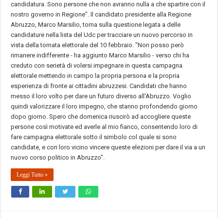
candidatura. Sono persone che non avranno nulla a che spartire con il
nostro governo in Regione". Il candidato presidente alla Regione
Abruzzo, Marco Marsilio, torna sulla questione legata a delle
candidature nella lista del Udc per tracciare un nuovo percorso in
vista della tornata elettorale del 10 febbraio. "Non posso però
rimanere indifferente - ha aggiunto Marco Marsilio - verso chi ha
creduto con serietà di volersi impegnare in questa campagna
elettorale mettendo in campo la propria persona e la propria
esperienza di fronte ai cittadini abruzzesi. Candidati che hanno
messo il loro volto per dare un futuro diverso all'Abruzzo. Voglio
quindi valorizzare il loro impegno, che stanno profondendo giorno
dopo giorno. Spero che domenica riuscirò ad accogliere queste
persone così motivate ed averle al mio fianco, consentendo loro di
fare campagna elettorale sotto il simbolo col quale si sono
candidate, e con loro vicino vincere queste elezioni per dare il via a un
nuovo corso politico in Abruzzo".
Leggi Tutto »