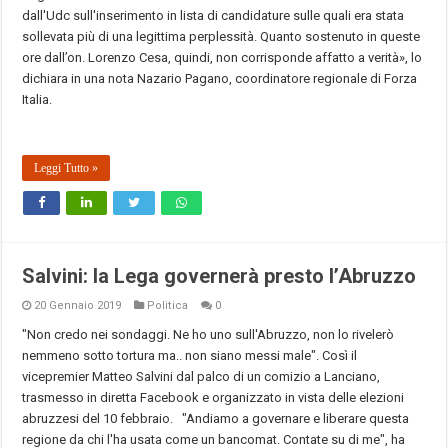
dall'Udc sull'inserimento in lista di candidature sulle quali era stata
sollevata più di una legittima perplessità. Quanto sostenuto in queste
ore dall’on. Lorenzo Cesa, quindi, non corrisponde affatto a verità», lo
dichiara in una nota Nazario Pagano, coordinatore regionale di Forza
Italia.
Leggi Tutto »
Salvini: la Lega governerà presto l’Abruzzo
20 Gennaio 2019
Politica
0
"Non credo nei sondaggi. Ne ho uno sull'Abruzzo, non lo rivelerò
nemmeno sotto tortura ma.. non siano messi male". Così il
vicepremier Matteo Salvini dal palco di un comizio a Lanciano,
trasmesso in diretta Facebook e organizzato in vista delle elezioni
abruzzesi del 10 febbraio. "Andiamo a governare e liberare questa
regione da chi l'ha usata come un bancomat. Contate su di me", ha