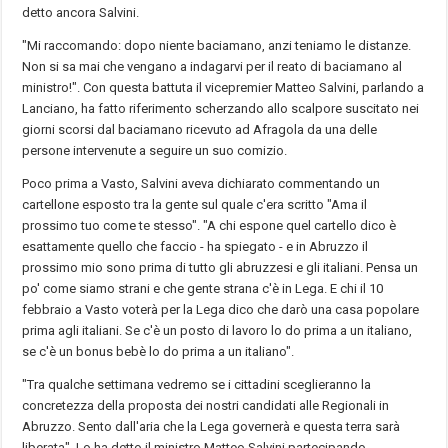
detto ancora Salvini.
"Mi raccomando: dopo niente baciamano, anzi teniamo le distanze.
Non si sa mai che vengano a indagarvi per il reato di baciamano al
ministro!". Con questa battuta il vicepremier Matteo Salvini, parlando a
Lanciano, ha fatto riferimento scherzando allo scalpore suscitato nei
giorni scorsi dal baciamano ricevuto ad Afragola da una delle
persone intervenute a seguire un suo comizio.
Poco prima a Vasto, Salvini aveva dichiarato commentando un
cartellone esposto tra la gente sul quale c'era scritto "Ama il
prossimo tuo come te stesso". "A chi espone quel cartello dico è
esattamente quello che faccio - ha spiegato - e in Abruzzo il
prossimo mio sono prima di tutto gli abruzzesi e gli italiani. Pensa un
po' come siamo strani e che gente strana c'è in Lega. E chi il 10
febbraio a Vasto voterà per la Lega dico che darò una casa popolare
prima agli italiani. Se c'è un posto di lavoro lo do prima a un italiano,
se c'è un bonus bebè lo do prima a un italiano".
"Tra qualche settimana vedremo se i cittadini sceglieranno la
concretezza della proposta dei nostri candidati alle Regionali in
Abruzzo. Sento dall'aria che la Lega governerà e questa terra sarà
liberata". Lo ha detto il ministro Matteo Salvini partecipando