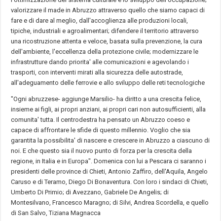
valorizzare il made in Abruzzo attraverso quello che siamo capaci di
fare e di dare al meglio, dall'accoglienza alle produzioni locali,
tipiche, industriali e agroalimentari; difendere il territorio attraverso
una ricostruzione attenta e veloce, basata sulla prevenzione, la cura
dell'ambiente, l'eccellenza della protezione civile; modernizzare le
infrastrutture dando priorita' alle comunicazioni e agevolando i
trasporti, con interventi mirati alla sicurezza delle autostrade,
all'adeguamento delle ferrovie e allo sviluppo delle reti tecnologiche
"Ogni abruzzese- aggiunge Marsilio- ha diritto a una crescita felice,
insieme ai figli, ai propri anziani, ai propri cari non autosufficienti, alla
comunita' tutta. Il centrodestra ha pensato un Abruzzo coeso e
capace di affrontare le sfide di questo millennio. Voglio che sia
garantita la possibilita' di nascere e crescere in Abruzzo a ciascuno di
noi. E che questo sia il nuovo punto di forza per la crescita della
regione, in Italia e in Europa". Domenica con lui a Pescara ci saranno i
presidenti delle province di Chieti, Antonio Zaffiro, dell'Aquila, Angelo
Caruso e di Teramo, Diego Di Bonaventura. Con loro i sindaci di Chieti,
Umberto Di Primio; di Avezzano, Gabriele De Angelis; di
Montesilvano, Francesco Maragno; di Silvi, Andrea Scordella, e quello
di San Salvo, Tiziana Magnacca