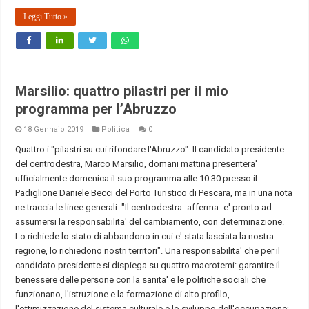
Leggi Tutto »
Marsilio: quattro pilastri per il mio
programma per l’Abruzzo
18 Gennaio 2019
Politica
0
Quattro i "pilastri su cui rifondare l'Abruzzo". Il candidato presidente
del centrodestra, Marco Marsilio, domani mattina presentera'
ufficialmente domenica il suo programma alle 10.30 presso il
Padiglione Daniele Becci del Porto Turistico di Pescara, ma in una nota
ne traccia le linee generali. "Il centrodestra- afferma- e' pronto ad
assumersi la responsabilita' del cambiamento, con determinazione.
Lo richiede lo stato di abbandono in cui e' stata lasciata la nostra
regione, lo richiedono nostri territori". Una responsabilita' che per il
candidato presidente si dispiega su quattro macrotemi: garantire il
benessere delle persone con la sanita' e le politiche sociali che
funzionano, l'istruzione e la formazione di alto profilo,
l'ottimizzazione del sistema culturale e lo sviluppo dell'occupazione;