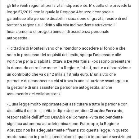
gli Interventi regionali per la vita indipendente. E’ quello che prevede la
legge 57/2012 con la quale la Regione Abruzzo riconosce e
garantisce alle persone disabili in situazione di gravità, residenti nel
territorio regionale, il diritto alla vita indipendente attraverso il
finanziamento di progetti annuali di assistenza personale
autogestita.
«I cittadini di Montesilvano che intendono accedere al fondo e che
sono in possesso dei requisiti richiesti», spiega l’assessore alle
Politiche per la Disabilità,
Ottavio De Martinis
, «possono presentare
la domanda entro fine mese. La Regione, infatti, mette a disposizione
un contributo che va da 12 mila a 18 mila euro. E’ un aiuto che
permette di riconoscere a chi si trova in una situazione svantaggiata
la gestione di una assistenza personale autogestita, anche
assumendo dei collaboratori».
«È una legge molto importante per assicurare a tutte le persone con
disabilità il diritto alla Vita Indipendente», dice
Claudio Ferrante
,
responsabile dell’ufficio DisAbili del Comune, «Vita indipendente
significa autonoma autodeterminazione. Purtroppo, la Regione
Abruzzo non ha adeguatamente rifinanziato questa legge. In questo
modo saranno in pochi a beneficiare di questo importante servizio ed