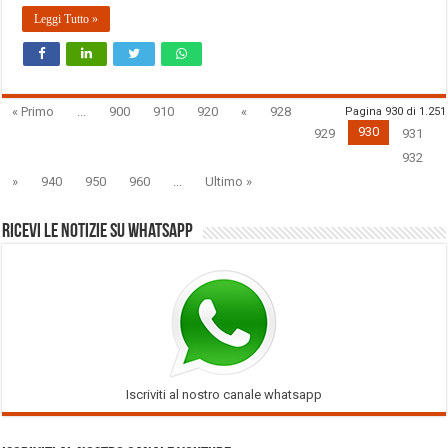
Leggi Tutto »
« Primo
...
900
910
920
«
928
Pagina 930 di 1.251
930
929
931
932
»
940
950
960
...
Ultimo »
Ricevi le notizie su Whatsapp
Iscriviti al nostro canale whatsapp