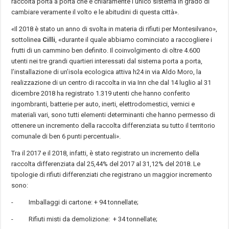
raccolta porta a porta che è chiaramente l’unico sistema in grado di
cambiare veramente il volto e le abitudini di questa città».
«Il 2018 è stato un anno di svolta in materia di rifiuti per Montesilvano»,
sottolinea
Cilli
, «durante il quale abbiamo cominciato a raccogliere i
frutti di un cammino ben definito. Il coinvolgimento di oltre 4.600
utenti nei tre grandi quartieri interessati dal sistema porta a porta,
l’installazione di un’isola ecologica attiva h24 in via Aldo Moro, la
realizzazione di un centro di raccolta in via Inn che dal 14 luglio al 31
dicembre 2018 ha registrato 1.319 utenti che hanno conferito
ingombranti, batterie per auto, inerti, elettrodomestici, vernici e
materiali vari, sono tutti elementi determinanti che hanno permesso di
ottenere un incremento della raccolta differenziata su tutto il territorio
comunale di ben 6 punti percentuali».
Tra il 2017 e il 2018, infatti, è stato registrato un incremento della
raccolta differenziata dal 25,44% del 2017 al 31,12% del 2018. Le
tipologie di rifiuti differenziati che registrano un maggior incremento
sono:
- Imballaggi di cartone: + 94 tonnellate;
- Rifiuti misti da demolizione: + 34 tonnellate;