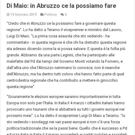
Di Maio: in Abruzzo ce la possiamo fare
19 Gennaio 2019
Politica
0
"Credo che in Abruzzo ce la possiamo fare a governare questa
regione". Lo ha detto a Teramo il vicepremier e ministro del Lavoro,
Luigi Di Maio. "La prima cosa assurda che sto vedendo - ha
commentato - in questa regione è che chi ha distrutto questa regione
sta adesso dicendo come la si possa salvare. E questa è la follia più
grande. Abbiamo da una parte Legnini, che ha partecipato alle
malefatte del Pd dai tempi del Governo Monti votando la Fornero, e
dall'altra uno che l'Abruzzo nemmeno lo conosce, non è neanche
dell'Abruzzo, ma ha dentro tutti coloro che hanno fatto parte di quel
centrodestra regionale che ha contribuito a mettere in ginocchio
questa regione"
"Sicuramente le elezioni europee saranno importantissime in tutta
Europa non solo per l'Italia. In Italia il 4 marzo i cittadini italiani hanno
provocato uno tsunami che si abbatterà su tutti i governi europei nei
prossimi mesi". Lo ha detto il vicepremier Luigi Di Maio a Teramo. "Io
sto vedendo i sondaggi nei vari paesi europei e non c'è una forza
politica tradizionale che se la passi bene. Quello che è successo a Pd
e Forza Italia in Italia il 4 marzo succederà ai partiti pololari e socialisti