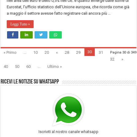
nell’area dell’euro e dello 0,5% nell’UE: è quanto emerge dalle stime di
Eurostat, l’ufficio statistico dell’Unione europea, che ricorda come già
a maggio il settore avesse fatto registrare cali ancora più …
Leggi Tutto »
30
« Primo
...
10
20
«
28
29
31
Pagina 30 di 349
32
»
40
50
60
...
Ultimo »
Ricevi le notizie su Whatsapp
Iscriviti al nostro canale whatsapp