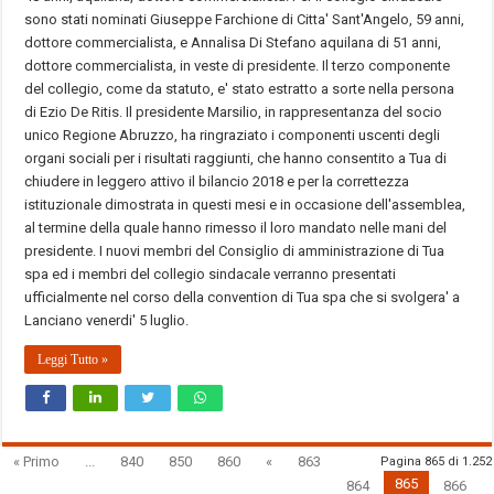
sono stati nominati Giuseppe Farchione di Citta' Sant'Angelo, 59 anni,
dottore commercialista, e Annalisa Di Stefano aquilana di 51 anni,
dottore commercialista, in veste di presidente. Il terzo componente
del collegio, come da statuto, e' stato estratto a sorte nella persona
di Ezio De Ritis. Il presidente Marsilio, in rappresentanza del socio
unico Regione Abruzzo, ha ringraziato i componenti uscenti degli
organi sociali per i risultati raggiunti, che hanno consentito a Tua di
chiudere in leggero attivo il bilancio 2018 e per la correttezza
istituzionale dimostrata in questi mesi e in occasione dell'assemblea,
al termine della quale hanno rimesso il loro mandato nelle mani del
presidente. I nuovi membri del Consiglio di amministrazione di Tua
spa ed i membri del collegio sindacale verranno presentati
ufficialmente nel corso della convention di Tua spa che si svolgera' a
Lanciano venerdi' 5 luglio.
Leggi Tutto »
« Primo
...
840
850
860
«
863
Pagina 865 di 1.252
865
864
866