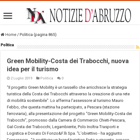
Home
/
Politica (pagina 865)
Politica
Green Mobility-Costa dei Trabocchi, nuova
idea per il turismo
2 Luglio 2019
Politica
0
"Il progetto Green Mobility è un tassello che arricchisce la strategia
turistica della Costa dei Trabocchi attraverso la creazione di una rete
di mobilità sostenibile". Lo afferma l'assessore al turismo Mauro
Febbo, che questa mattina ha partecipato, a Pescara (stazione
ferroviaria), alla presentazione del progetto "Green Mobility-Costa dei
Trabocchi", promosso dalla Camera di Commercio Chieti-Pescara,
Gal-Costa dei Trabocchi, Legambiente, Polo Inoltra-Trasporti e
Logistica e Donato Di Fonzo&F.lli Spa. "L'obiettivo - ha aggiunto
l'assessore - "è costituire un brand turistico forte e vincente, capace