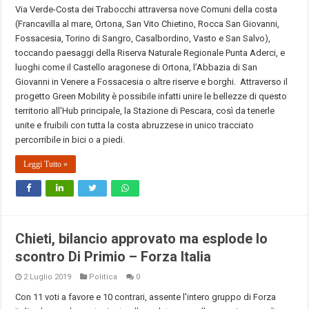
Via Verde-Costa dei Trabocchi attraversa nove Comuni della costa
(Francavilla al mare, Ortona, San Vito Chietino, Rocca San Giovanni,
Fossacesia, Torino di Sangro, Casalbordino, Vasto e San Salvo),
toccando paesaggi della Riserva Naturale Regionale Punta Aderci, e
luoghi come il Castello aragonese di Ortona, l’Abbazia di San
Giovanni in Venere a Fossacesia o altre riserve e borghi. Attraverso il
progetto Green Mobility è possibile infatti unire le bellezze di questo
territorio all'Hub principale, la Stazione di Pescara, così da tenerle
unite e fruibili con tutta la costa abruzzese in unico tracciato
percorribile in bici o a piedi.
Leggi Tutto »
Chieti, bilancio approvato ma esplode lo
scontro Di Primio – Forza Italia
2 Luglio 2019
Politica
0
Con 11 voti a favore e 10 contrari, assente l'intero gruppo di Forza