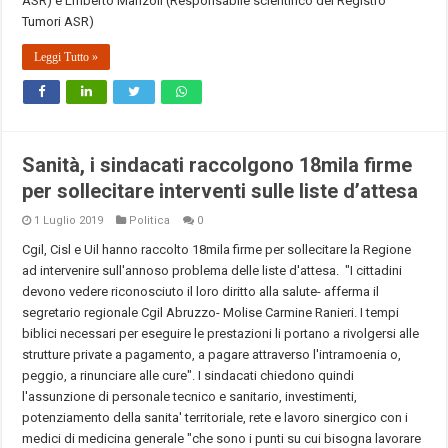
ASR) e Lmberto Manzoli (Responsabile scientifico del Registro
Tumori ASR)
Leggi Tutto »
Sanità, i sindacati raccolgono 18mila firme
per sollecitare interventi sulle liste d’attesa
1 Luglio 2019
Politica
0
Cgil, Cisl e Uil hanno raccolto
18mila firme per sollecitare la Regione
ad intervenire sull'annoso problema delle liste d'attesa. "I cittadini
devono vedere riconosciuto il loro diritto alla salute- afferma il
segretario regionale Cgil Abruzzo- Molise Carmine Ranieri. I tempi
biblici necessari per eseguire le prestazioni li portano a rivolgersi alle
strutture private a pagamento, a pagare attraverso l'intramoenia o,
peggio, a rinunciare alle cure". I sindacati chiedono quindi
l'assunzione di personale tecnico e sanitario, investimenti,
potenziamento della sanita' territoriale, rete e lavoro sinergico con i
medici di medicina generale "che sono i punti su cui bisogna lavorare