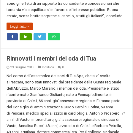
sono gli effetti di un rapporto tra concedente e concessionari che
torna via via a equilibrarsi in favore dell'interesse pubblico. Buona
estate, senza brutte sorprese al casello, a tutti gli italiani!", conclude
Leggi Tutto »
Rinnovati i membri del cda di Tua
29 Giugno 2019
Politica
0
Nel corso dell'assemblea dei soci di Tua Spa, che si e' svolta
a Pescara, sono stati rinnovati dal presidente della Giunta regionale
dell'Abruzzo, Marco Marsilio, i membri del cda. Presidente e' stato
riconfermato Gianfranco Giuliante, nato a Pennapiedimonte, in
provincia di Chieti, 66 anni, gia' assessore regionale. Faranno parte
del Consiglio di amministrazione Guido Cerolini Forlini, 59 anni
di Pescara, medico specializzato in cardiologia, Antonio Prospero, 74
anni, di Vasto, imprenditore, gia' assessore regionale e sindaco di
Vasto, Annalisa Bucci, 48 anni, avvocato di Chieti, e Barbara Petrella,
48 anni, aquilana, dottore commercialista. Per il collegio sindacale