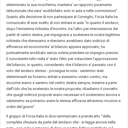
determinato la sua riconferma, manterra' un rapporto puramente
istituzionale che sara' soddisfatto solo in aula e nelle commissioni".
Quanto alla decisione di non partecipare al Consiglio, Forza Italia ha
comunicato di aver scelto di non entrare in aula "in quanto il sindaco,
dopo l'ennesima richiesta d'incontro, tra l'altro per intercessione dei
partiti di centro destra, per impegnarsi a sostenere le nostre legittime
richieste che ritenevamo e riteniamo avrebbero dato indirizzi di
efficienza ed economicita' al bilancio appena approvato, ha
puntualmente snobbato senza volersi prendere un impegno preciso.
E nonostante tutto nulla e' stato fatto per ostacolare l'approvazione
del bilancio, in quanto, considerato che il bilancio e' passato con il
voto del sindaco stesso - prosegue la nota - saremmo stati
determinanti se fossimo entrati e avessimo votato contro, ma
siccome siamo e saremo nel centro destra sempre, insieme a parte
dell'Udc che ha sostenuto le nostre proposte, ribadiamo il concetto
che quegli indirizzi proposti erano necessari e li sosterremo ancora e
valuteremo se potranno avere la stessa efficacia attraverso mozioni e
ordini del giorno".
Il gruppo di Forza Italia si dice rammaricato e prende atto "della
completa chiusura da parte del sindaco che - si legge ancora nella