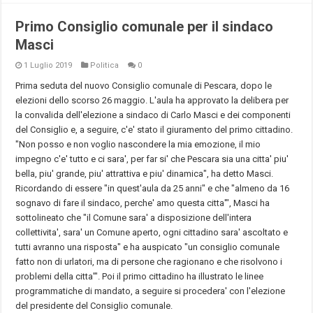
Primo Consiglio comunale per il sindaco
Masci
1 Luglio 2019
Politica
0
Prima seduta del nuovo Consiglio comunale di Pescara, dopo le
elezioni dello scorso 26 maggio. L'aula ha approvato la delibera per
la convalida dell'elezione a sindaco di Carlo Masci e dei componenti
del Consiglio e, a seguire, c'e' stato il giuramento del primo cittadino.
"Non posso e non voglio nascondere la mia emozione, il mio
impegno c'e' tutto e ci sara', per far si' che Pescara sia una citta' piu'
bella, piu' grande, piu' attrattiva e piu' dinamica", ha detto Masci.
Ricordando di essere "in quest'aula da 25 anni" e che "almeno da 16
sognavo di fare il sindaco, perche' amo questa citta'", Masci ha
sottolineato che "il Comune sara' a disposizione dell'intera
collettivita', sara' un Comune aperto, ogni cittadino sara' ascoltato e
tutti avranno una risposta" e ha auspicato "un consiglio comunale
fatto non di urlatori, ma di persone che ragionano e che risolvono i
problemi della citta'". Poi il primo cittadino ha illustrato le linee
programmatiche di mandato, a seguire si procedera' con l'elezione
del presidente del Consiglio comunale.