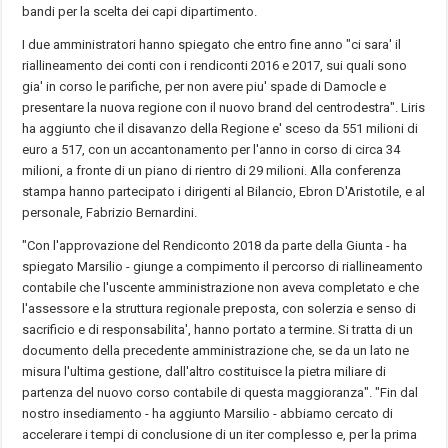
bandi per la scelta dei capi dipartimento.
I due amministratori hanno spiegato che entro fine anno "ci sara' il
riallineamento dei conti con i rendiconti 2016 e 2017, sui quali sono
gia' in corso le parifiche, per non avere piu' spade di Damocle e
presentare la nuova regione con il nuovo brand del centrodestra". Liris
ha aggiunto che il disavanzo della Regione e' sceso da 551 milioni di
euro a 517, con un accantonamento per l'anno in corso di circa 34
milioni, a fronte di un piano di rientro di 29 milioni. Alla conferenza
stampa hanno partecipato i dirigenti al Bilancio, Ebron D'Aristotile, e al
personale, Fabrizio Bernardini.
"Con l'approvazione del Rendiconto 2018 da parte della Giunta - ha
spiegato Marsilio - giunge a compimento il percorso di riallineamento
contabile che l'uscente amministrazione non aveva completato e che
l'assessore e la struttura regionale preposta, con solerzia e senso di
sacrificio e di responsabilita', hanno portato a termine. Si tratta di un
documento della precedente amministrazione che, se da un lato ne
misura l'ultima gestione, dall'altro costituisce la pietra miliare di
partenza del nuovo corso contabile di questa maggioranza". "Fin dal
nostro insediamento - ha aggiunto Marsilio - abbiamo cercato di
accelerare i tempi di conclusione di un iter complesso e, per la prima