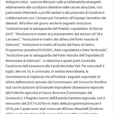
Antigone onlus - sezione Abruzzo sulle problematiche emergenti
relativamente alle condizioni detentive nelle carceri abruzzesi, con
particolare riferimento a profili sanitari e alla proposta di iniziative in
collaborazione con i Comuni per l’incentivo all’impiego lavorativo dei
detenuti. All’ordine del giorno anche le seguenti risoluzioni:
“risoluzione per la salvaguardia del Presidio ospedaliero di Ortona
(CH)”; “Risoluzione in merito al potenziamento del servizio di118 a
Lanciano”; “risoluzione in merito alla difesa del Punto nascita di
Sulmona”; “risoluzione in merito all’uscita dal Piano di rientro,
Programma operativo2019/2021, Rete ospedaliera e Rete Territoriale”;
“risoluzione per la salvaguardia del Punto Nascita dell’Ospedale SS.
Annunziata di Sulmona”; in relazione a questi punti è prevista
l’audizione dell’assessore alla Sanità Nicoletta Verì. Per mercoledì 3
luglio, alle ore 10, è convocata, in seduta straordinaria, la
Commissione di Vigilanza che affronterà i seguenti argomenti: le
ultime deliberazioni assunte dal Commissario del Consorzio Bonifica
sud con le audizioni di Emanuele Imprudente (Assessore regionale
alle Politiche agricole) e Franco Amicone (Commissario del
Consorzio); il Registro tumori dell’Azienda Sanitaria regionale, con il
resoconto del 2017 e 2018 e lo stato della programmazione per il
2019, per il quale sono stati convocati Alfonso Mascitelli (Direttore