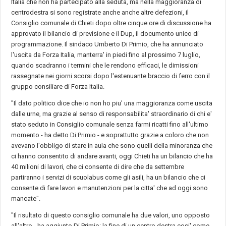
Italia che non ha partecipato alla seduta, ma nella maggioranza di
centrodestra si sono registrate anche anche altre defezioni, il
Consiglio comunale di Chieti dopo oltre cinque ore di discussione ha
approvato il bilancio di previsione e il Dup, il documento unico di
programmazione. Il sindaco Umberto Di Primio, che ha annunciato
l'uscita da Forza Italia, manterra' in piedi fino al prossimo 7 luglio,
quando scadranno i termini che le rendono efficaci, le dimissioni
rassegnate nei giorni scorsi dopo l'estenuante braccio di ferro con il
gruppo consiliare di Forza Italia.
''Il dato politico dice che io non ho piu' una maggioranza come uscita
dalle urne, ma grazie al senso di responsabilita' straordinario di chi e'
stato seduto in Consiglio comunale senza farmi ricatti fino all'ultimo
momento - ha detto Di Primio - e soprattutto grazie a coloro che non
avevano l'obbligo di stare in aula che sono quelli della minoranza che
ci hanno consentito di andare avanti, oggi Chieti ha un bilancio che ha
40 milioni di lavori, che ci consente di dire che da settembre
partiranno i servizi di scuolabus come gli asili, ha un bilancio che ci
consente di fare lavori e manutenzioni per la citta' che ad oggi sono
mancate".
"Il risultato di questo consiglio comunale ha due valori, uno opposto
all'altro - ha aggiunto Di Primio: la fine di un centro destra cosi' come