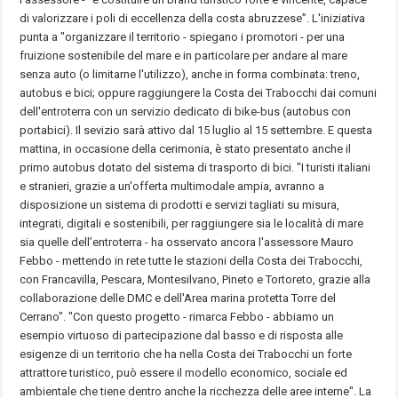
di valorizzare i poli di eccellenza della costa abruzzese”. L'iniziativa
punta a "organizzare il territorio - spiegano i promotori - per una
fruizione sostenibile del mare e in particolare per andare al mare
senza auto (o limitarne l'utilizzo), anche in forma combinata: treno,
autobus e bici; oppure raggiungere la Costa dei Trabocchi dai comuni
dell'entroterra con un servizio dedicato di bike-bus (autobus con
portabici). Il sevizio sarà attivo dal 15 luglio al 15 settembre. E questa
mattina, in occasione della cerimonia, è stato presentato anche il
primo autobus dotato del sistema di trasporto di bici. "I turisti italiani
e stranieri, grazie a un'offerta multimodale ampia, avranno a
disposizione un sistema di prodotti e servizi tagliati su misura,
integrati, digitali e sostenibili, per raggiungere sia le località di mare
sia quelle dell’entroterra - ha osservato ancora l'assessore Mauro
Febbo - mettendo in rete tutte le stazioni della Costa dei Trabocchi,
con Francavilla, Pescara, Montesilvano, Pineto e Tortoreto, grazie alla
collaborazione delle DMC e dell'Area marina protetta Torre del
Cerrano". "Con questo progetto - rimarca Febbo - abbiamo un
esempio virtuoso di partecipazione dal basso e di risposta alle
esigenze di un territorio che ha nella Costa dei Trabocchi un forte
attrattore turistico, può essere il modello economico, sociale ed
ambientale che tiene dentro anche la ricchezza delle aree interne". La