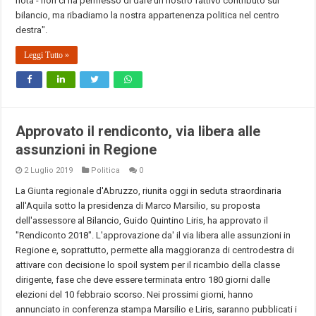
nota - non ci ha permesso di dare un nostro fattivo contributo sul
bilancio, ma ribadiamo la nostra appartenenza politica nel centro
destra".
Leggi Tutto »
Approvato il rendiconto, via libera alle
assunzioni in Regione
2 Luglio 2019
Politica
0
La Giunta regionale d'Abruzzo, riunita oggi in seduta straordinaria
all'Aquila sotto la presidenza di Marco Marsilio, su proposta
dell'assessore al Bilancio, Guido Quintino Liris, ha approvato il
"Rendiconto 2018". L'approvazione da' il via libera alle assunzioni in
Regione e, soprattutto, permette alla maggioranza di centrodestra di
attivare con decisione lo spoil system per il ricambio della classe
dirigente, fase che deve essere terminata entro 180 giorni dalle
elezioni del 10 febbraio scorso. Nei prossimi giorni, hanno
annunciato in conferenza stampa Marsilio e Liris, saranno pubblicati i