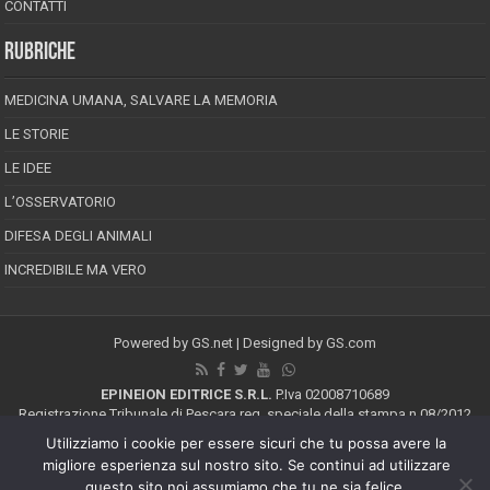
CONTATTI
RUBRICHE
MEDICINA UMANA, SALVARE LA MEMORIA
LE STORIE
LE IDEE
L’OSSERVATORIO
DIFESA DEGLI ANIMALI
INCREDIBILE MA VERO
Powered by
GS.net
| Designed by
GS.com
EPINEION EDITRICE S.R.L.
P.Iva 02008710689
Registrazione Tribunale di Pescara reg. speciale della stampa n.08/2012
Direttore responsabile: Maurizio Piccinino
Utilizziamo i cookie per essere sicuri che tu possa avere la
Iscrizione al ROC n.22607
migliore esperienza sul nostro sito. Se continui ad utilizzare
Riproduzione riservata © Copyright 2026, All Rights Reserved
questo sito noi assumiamo che tu ne sia felice.