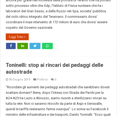
ancora piu' grave nell'inchiesta della procura di Teramo che ha portato
sotto processo oltre che Sdp, l'Istituto di Fisica nucleare che ha i
laboratori del Gran Sasso, e della Ruzzo reti Spa, societa' pubblica
del ciclo idrico integrato del Teramano. Il commissario dovra'
coordinare il maxi intervento di 172 milioni di euro che dovra' essere
coperto dal Governo nazionale.
Leggi Tutto »
Toninelli: stop ai rincari dei pedaggi delle
autostrade
30 Giugno 2019
Politica
0
"Ricordate gli aumenti dei pedaggi autostradali che sarebbero dovuti
scattare domani? Bene, dopo l'intesa con Strada dei Parchi per la
A24-A25 tra Lazio e Abruzzo, siamo riusciti a sterilizzare i rincari su
tutta la rete. Non ci saranno ritocchi da parte di Aspi e Serravalle,
quindi le tariffe resteranno ferme ovunque". Lo scrive su Facebook il
ministro delle Infrastrutture e dei trasporti, Danilo Toninelli. "Ecco quali