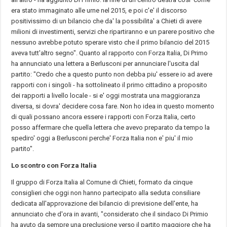
era stato immaginato alle urne nel 2015, e poi c'e' il discorso
positivissimo di un bilancio che da' la possibilita' a Chieti di avere
milioni di investimenti, servizi che ripartiranno e un parere positivo che
nessuno avrebbe potuto sperare visto che il primo bilancio del 2015
aveva tutt'altro segno". Quanto al rapporto con Forza Italia, Di Primo
ha annunciato una lettera a Berlusconi per annunciare l'uscita dal
partito: "Credo che a questo punto non debba piu' essere io ad avere
rapporti con i singoli - ha sottolineato il primo cittadino a proposito
dei rapporti a livello locale - si e' oggi mostrata una maggioranza
diversa, si dovra' decidere cosa fare. Non ho idea in questo momento
di quali possano ancora essere i rapporti con Forza Italia, certo
posso affermare che quella lettera che avevo preparato da tempo la
spediro' oggi a Berlusconi perche' Forza Italia non e' piu' il mio
partito".
Lo scontro con Forza Italia
Il gruppo di Forza Italia al Comune di Chieti, formato da cinque
consiglieri che oggi non hanno partecipato alla seduta consiliare
dedicata all'approvazione dei bilancio di previsione dell'ente, ha
annunciato che d'ora in avanti, "considerato che il sindaco Di Primio
ha avuto da sempre una preclusione verso il partito maggiore che ha