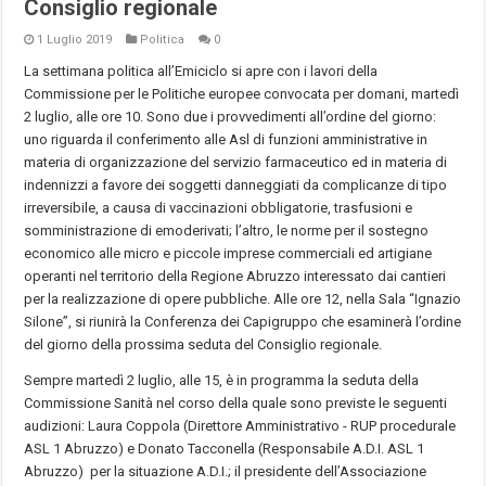
Consiglio regionale
1 Luglio 2019
Politica
0
La settimana politica all’Emiciclo si apre con i lavori della
Commissione per le Politiche europee convocata per domani, martedì
2 luglio, alle ore 10. Sono due i provvedimenti all’ordine del giorno:
uno riguarda il conferimento alle Asl di funzioni amministrative in
materia di organizzazione del servizio farmaceutico ed in materia di
indennizzi a favore dei soggetti danneggiati da complicanze di tipo
irreversibile, a causa di vaccinazioni obbligatorie, trasfusioni e
somministrazione di emoderivati; l’altro, le norme per il sostegno
economico alle micro e piccole imprese commerciali ed artigiane
operanti nel territorio della Regione Abruzzo interessato dai cantieri
per la realizzazione di opere pubbliche. Alle ore 12, nella Sala “Ignazio
Silone”, si riunirà la Conferenza dei Capigruppo che esaminerà l’ordine
del giorno della prossima seduta del Consiglio regionale.
Sempre martedì 2 luglio, alle 15, è in programma la seduta della
Commissione Sanità nel corso della quale sono previste le seguenti
audizioni: Laura Coppola (Direttore Amministrativo - RUP procedurale
ASL 1 Abruzzo) e Donato Tacconella (Responsabile A.D.I. ASL 1
Abruzzo) per la situazione A.D.I.; il presidente dell’Associazione